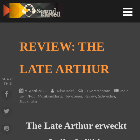
REVIEW: THE
LATE ARTHUR
SHARE
THIS
,
5. April 2023
0 Kommentare
Indie
Niklas Kolell
,
,
,
,
,
Lo-Fi/Pop
Musikmeldung
Newcomer
Review
Schweden
Stockholm
The Late Arthur erweckt