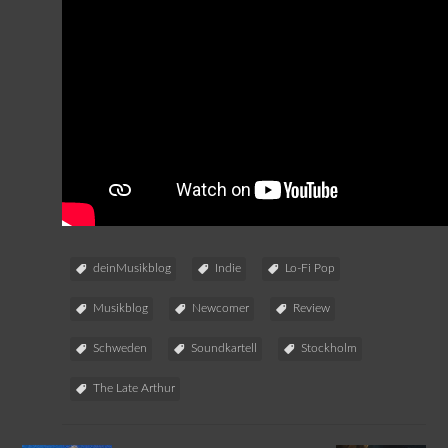
deinMusikblog
Indie
Lo-Fi Pop
Musikblog
Newcomer
Review
Schweden
Soundkartell
Stockholm
The Late Arthur