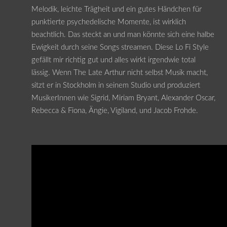
Melodik, leichte Trägheit und ein gutes Händchen für
punktierte psychedelische Momente, ist wirklich
beachtlich. Das steckt an und man könnte sich eine halbe
Ewigkeit durch seine Songs streamen. Diese Lo Fi Style
gefällt mir richtig gut und alles wirkt irgendwie total
lässig. Wenn The Late Arthur nicht selbst Musik macht,
sitzt er in Stockholm in seinem Studio und produziert
MusikerInnen wie Sigrid, Miriam Bryant, Alexander Oscar,
Rebecca & Fiona, Ängie, Vigiland, und Jacob Frohde.