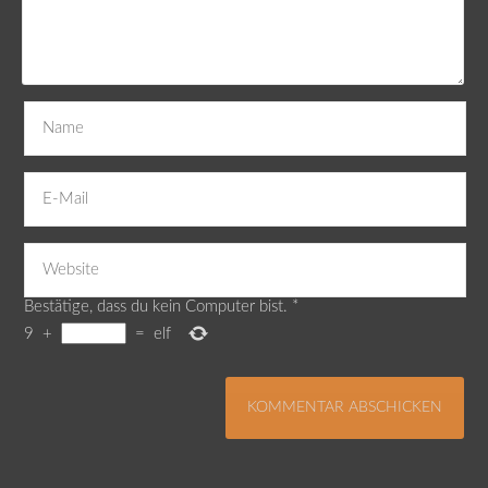
Bestätige, dass du kein Computer bist.
*
9
+
=
elf