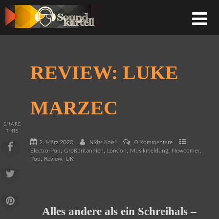
REVIEW: LUKE
MARZEC
SHARE
THIS
2. März 2020
0 Kommentare
Niklas Kolell
,
,
,
,
,
Electro-Pop
Großbritannien
London
Musikmeldung
Newcomer
,
,
Pop
Review
UK
Alles andere als ein Schreihals –