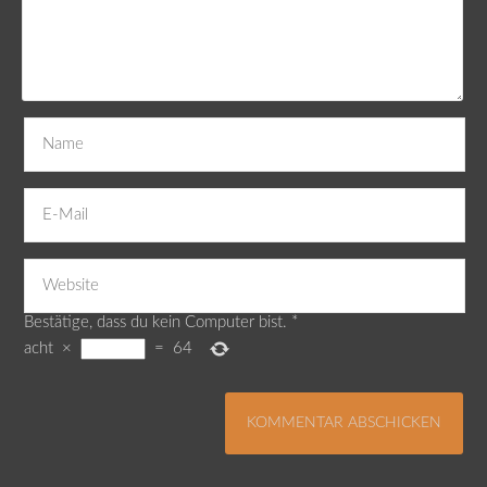
Bestätige, dass du kein Computer bist.
*
acht
×
=
64