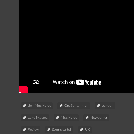
deinMusikblog
Großbritannien
London
Luke Marzec
Musikblog
Newcomer
Review
Soundkartell
UK