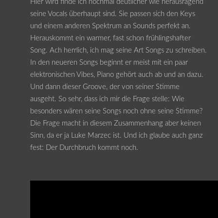
Hier wird finde ich nochmal deutlicher wie herausragend
seine Vocals überhaupt sind. Sie passen sich den Keys
und einem anderen Spektrum an Sounds perfekt an.
Herauskommt ein warmer, fast schon frühlingshafter
Song. Ach herrlich, ich mag seine Art Songs zu schreiben.
In den neueren Songs beginnt er meist mit ein paar
elektronischen Vibes, Piano gehört auch ab und an dazu.
Und dann dieser Groove, der von seiner Stimme
ausgeht. So sehr, dass ich mir die Frage stelle: Wie
besonders wären seine Songs noch ohne seine Stimme?
Die Frage macht in diesem Zusammenhang aber keinen
Sinn, da er ja Luke Marzec ist. Und ich glaube auch ganz
fest: Der Durchbruch kommt noch.