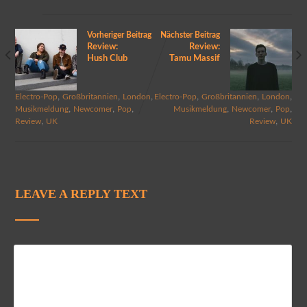
Vorheriger Beitrag
Nächster Beitrag
Review:
Review:
Hush Club
Tamu Massif
,
,
,
,
,
,
Electro-Pop
Großbritannien
London
Electro-Pop
Großbritannien
London
,
,
,
,
,
,
Musikmeldung
Newcomer
Pop
Musikmeldung
Newcomer
Pop
,
,
Review
UK
Review
UK
LEAVE A REPLY TEXT