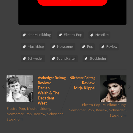
deinMusikblog
Electro-Pop
Henrikes
Musikblog
Newcomer
Pop
Review
Schweden
Soundkartell
Stockholm
Vorheriger Beitrag
Nächster Beitrag
Review:
Review:
Declan
Mirja Klippel
Welsh & The
Decadent
West
,
,
Electro-Pop
Musikmeldung
,
,
Electro-Pop
Musikmeldung
,
,
,
,
Newcomer
Pop
Review
Schweden
,
,
,
,
Newcomer
Pop
Review
Schweden
Stockholm
Stockholm