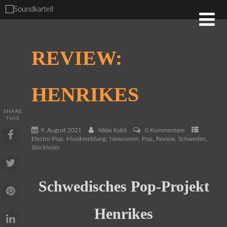
REVIEW:
HENRIKES
SHARE
THIS
9. August 2021
0 Kommentare
Niklas Kolell
,
,
,
,
,
,
Electro-Pop
Musikmeldung
Newcomer
Pop
Review
Schweden
Stockholm
Schwedisches Pop-Projekt
Henrikes