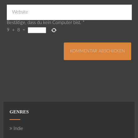
Bestätige, dass du kein Computer bist.
*
9
+
8
=
GENRES
Indie