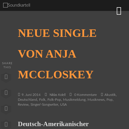
NEUE SINGLE
VON ANJA
SHARE
THIS
MCCLOSKEY
,
9. Juni 2014
0 Kommentare
Akustik
Niklas Kolell
,
,
,
,
,
,
Deutschland
Folk
Folk-Pop
Musikmeldung
Musiknews
Pop
,
,
Review
Singer/-Songwriter
USA
Deutsch-Amerikanischer