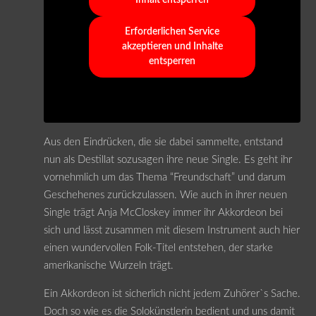
Erforderlichen Service
akzeptieren und Inhalte
entsperren
Aus den Eindrücken, die sie dabei sammelte, entstand
nun als Destillat sozusagen ihre neue Single. Es geht ihr
vornehmlich um das Thema “Freundschaft” und darum
Geschehenes zurückzulassen. Wie auch in ihrer neuen
Single trägt Anja McCloskey immer ihr Akkordeon bei
sich und lässt zusammen mit diesem Instrument auch hier
einen wundervollen Folk-Titel entstehen, der starke
amerikanische Wurzeln trägt.
Ein Akkordeon ist sicherlich nicht jedem Zuhörer`s Sache.
Doch so wie es die Solokünstlerin bedient und uns damit