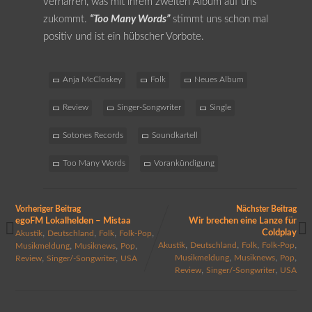
verharren, was mit ihrem zweiten Album auf uns
zukommt.
“Too Many Words”
stimmt uns schon mal
positiv und ist ein hübscher Vorbote.
Anja McCloskey
Folk
Neues Album
Review
Singer-Songwriter
Single
Sotones Records
Soundkartell
Too Many Words
Vorankündigung
Vorheriger Beitrag
Nächster Beitrag
egoFM Lokalhelden – Mistaa
Wir brechen eine Lanze für
,
,
,
,
Coldplay
Akustik
Deutschland
Folk
Folk-Pop
,
,
,
,
,
,
,
Akustik
Deutschland
Folk
Folk-Pop
Musikmeldung
Musiknews
Pop
,
,
,
,
,
Musikmeldung
Musiknews
Pop
Review
Singer/-Songwriter
USA
,
,
Review
Singer/-Songwriter
USA