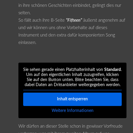
in ihre schönen Geschichten einbindet, gelingt dies nur
selten.
So fällt auch ihre B-Seite
“Fifteen”
äußerst angenehm auf
und wir können uns ohne Vorbehalte auf dieses
Instrument und den extra dafür komponierten Song
einlassen.
Sie sehen gerade einen Platzhalterinhalt von
Standard
.
Um auf den eigentlichen Inhalt zuzugreifen, klicken
Sie auf den Button unten. Bitte beachten Sie, dass
dabei Daten an Drittanbieter weitergegeben werden.
Inhalt entsperren
Weitere Informationen
Wir dürfen an dieser Stelle schon in gewisser Vorfreude