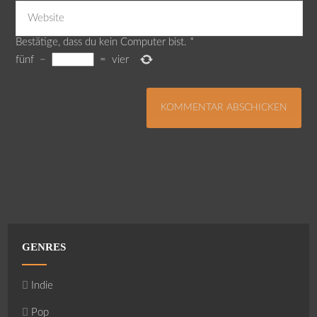
Bestätige, dass du kein Computer bist.
*
fünf
−
=
vier
GENRES
Indie
Pop