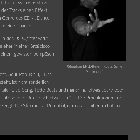
t. Ihr müsst hier erstmal
 vier Tracks einen Effekt
em Genre des EDM, Dance
dem eine Chance.
n sich. JSlaughter wirkt
 eher in einer Großdisco
it einem gewissen pompösen
JSlaughter EP „Different Route, Same
Destination“
scht. Soul, Pop, R’n’B, EDM
eht, ist nicht sonderlich
entaler Club-Song. Fette Beats und manchmal etwas übertrieben
schließenden Urteil noch etwas zurück. Die Produktionen sind
rzeugt. Die Stimme hat Potential, nur das drumherum hat noch