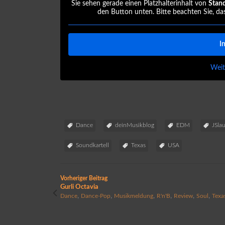
Sie sehen gerade einen Platzhalterinhalt von
Stan
den Button unten. Bitte beachten Sie, da
I
Weit
Dance
deinMusikblog
EDM
JSla
Soundkartell
Texas
USA
Vorheriger Beitrag
Gurli Octavia
,
,
,
,
,
,
Dance
Dance-Pop
Musikmeldung
R'n'B
Review
Soul
Texa