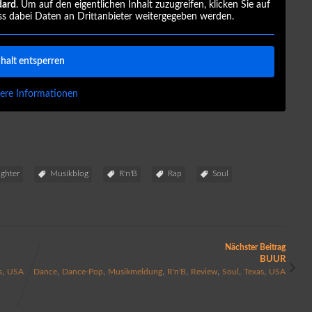
dard
. Um auf den eigentlichen Inhalt zuzugreifen, klicken Sie auf
ss dabei Daten an Drittanbieter weitergegeben werden.
nhalt entsperren
ere Informationen
ughter
Musikblog
R'n'B
Rap
Soul
Nächster Beitrag
BUUR
,
,
,
,
,
,
,
,
s
USA
Dance
Dance-Pop
Musikmeldung
R'n'B
Review
Soul
Texas
USA