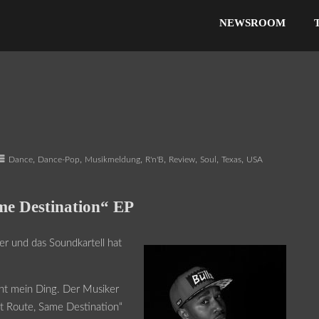
NEWSROOM
,
,
,
,
,
,
,
Dance
Dance-Pop
Musikmeldung
R'n'B
Review
Soul
Texas
USA
me Destination“ EP
er und das Soundkartell hat
cht mein Ding. Der Musiker
nt Route, Same Destination“