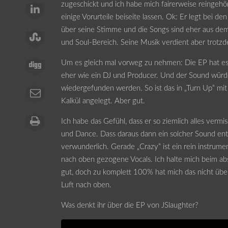
zugeschickt und ich habe mich fairerweise reingehör
einige Vorurteile beiseite lassen. Ok: Er legt bei den
über seine Stimme und die Songs sind eher aus d
und Soul-Bereich. Seine Musik verdient aber trotz
Um es gleich mal vorweg zu nehmen: Die EP hat es i
eher wie ein DJ und Producer. Und der Sound würde
wiedergefunden werden. So ist das in „Turn Up“ m
Kalkül angelegt. Aber gut.
Ich habe das Gefühl, dass er so ziemlich alles vermi
und Dance. Dass daraus dann ein solcher Sound entst
verwunderlich. Gerade „Crazy“ ist ein rein instrum
nach oben gezogene Vocals. Ich halte mich beim ab
gut, doch zu komplett 100% hat mich das nicht übe
Luft nach oben.
Was denkt ihr über die EP von JSlaughter?