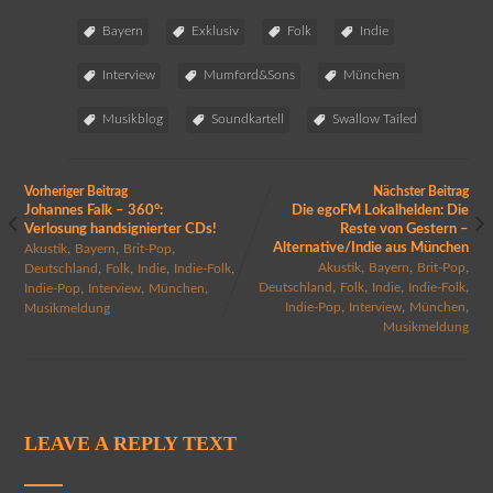
Bayern
Exklusiv
Folk
Indie
Interview
Mumford&Sons
München
Musikblog
Soundkartell
Swallow Tailed
Vorheriger Beitrag
Nächster Beitrag
Johannes Falk – 360°:
Die egoFM Lokalhelden: Die
Verlosung handsignierter CDs!
Reste von Gestern –
,
,
,
Alternative/Indie aus München
Akustik
Bayern
Brit-Pop
,
,
,
,
,
,
,
Akustik
Bayern
Brit-Pop
Deutschland
Folk
Indie
Indie-Folk
,
,
,
,
,
,
,
Deutschland
Folk
Indie
Indie-Folk
Indie-Pop
Interview
München
,
,
,
Indie-Pop
Interview
München
Musikmeldung
Musikmeldung
LEAVE A REPLY TEXT