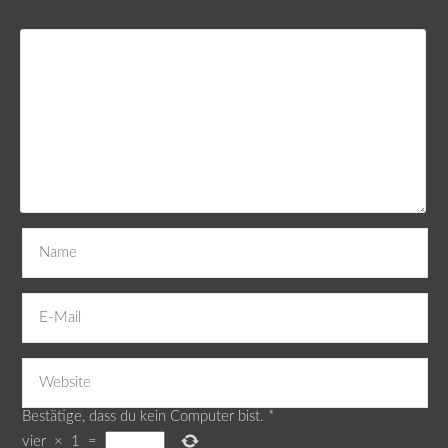
Bestätige, dass du kein Computer bist.
*
vier
×
1
=