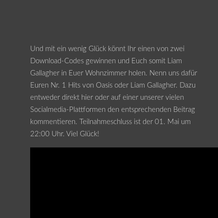
Und mit ein wenig Glück könnt Ihr einen von zwei
Download-Codes gewinnen und Euch somit Liam
Gallagher in Euer Wohnzimmer holen. Nenn uns dafür
Euren Nr. 1 Hits von Oasis oder Liam Gallagher. Dazu
entweder direkt hier oder auf einer unserer vielen
Socialmedia-Plattformen den entsprechenden Beitrag
kommentieren. Teilnahmeschluss ist der 01. Mai um
22:00 Uhr. Viel Glück!