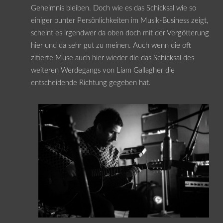
Geheimnis bleiben. Doch wie es das Schicksal wie so
einiger bunter Persönlichkeiten im Musik-Business zeigt,
scheint es irgendwer da oben doch mit der Vergötterung
hier und da sehr gut zu meinen. Auch wenn die oft
zitierte Muse auch hier wieder die das Schicksal des
weiteren Werdegangs von Liam Gallagher die
entscheidende Richtung gegeben hat.