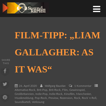
FILM-TIPP: „LIAM
GALLAGHER: AS
SHARE
THIS
IT WAS“
24. April 2020
1 Kommentar
Wolfgang Baustian
,
,
,
,
,
Alternative-Rock
Brit-Pop
Brit-Rock
Film
Gewinnspiel
,
,
,
,
,
Großbritannien
Indie-Pop
Indie-Rock
Kinofilm
Manchester
,
,
,
,
,
,
Musikmeldung
Pop-Rock
Preview
Rezension
Rock
Rock`n Roll
,
Soundkartell
Verlosung