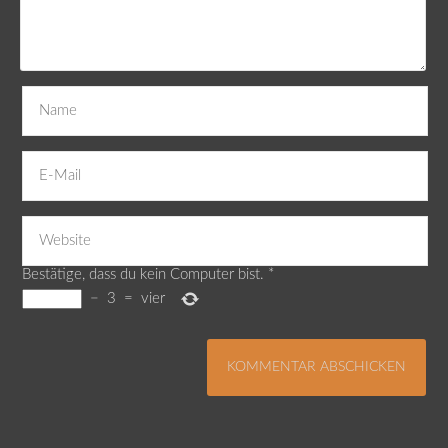
Bestätige, dass du kein Computer bist.
*
−
3
=
vier