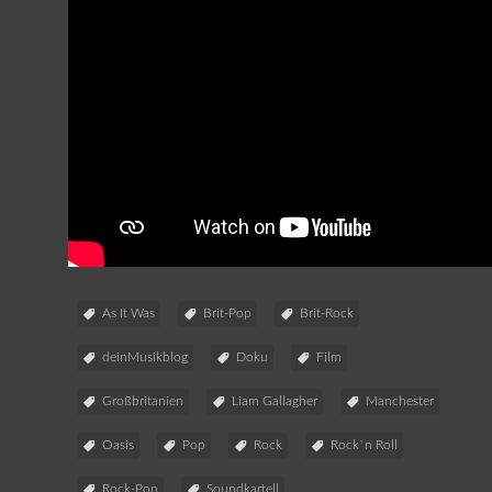
As It Was
Brit-Pop
Brit-Rock
deinMusikblog
Doku
Film
Großbritanien
Liam Gallagher
Manchester
Oasis
Pop
Rock
Rock`n Roll
Rock-Pop
Soundkartell