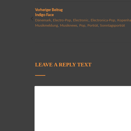
Vorheriger Beitrag
Indigo Face
,
,
,
,
Dänemark
Electro-Pop
Electronic
Electronica-Pop
Kopenh
,
,
,
,
Musikmeldung
Musiknews
Pop
Porträt
Sonntagsporträt
LEAVE A REPLY TEXT