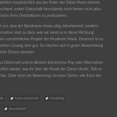
natürlich hauptsächlich aus der Feder der Dänin Maria stammt.
chland, wobei Gottschalk hierzulande noch immer nicht allzu
 Tracks ihres Debütalbums zu produzieren.
t nur, dass der Bandname etwas ulkig daherkommt, sondern
rnative sind, zu dem, was wir sonst so in dieser Richtung
 ein vornehmliches Projekt der Musikerin Maria. Dennoch ist es
 zarten Gesang sehr gut. So mischen sich in guter Abwechslung
liche Drums darunter.
aus Dänemark und im Bereich Electronica-Pop oder Alternative-
rlich wieder, was ihr über die Musik der Dänen denkt. Teilt es
 hat. Oder setzt ein Bewertung via eines Sterns, wie Euch der
alk
Maria Gottschalk
Musikblog
Soundkartell