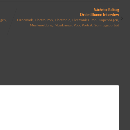
Nächster Beitrag
Dreimillionen Interview
,
,
,
,
,
,
agen
Dänemark
Electro-Pop
Electronic
Electronica-Pop
Kopenhagen
,
,
,
,
Musikmeldung
Musiknews
Pop
Porträt
Sonntagsporträt