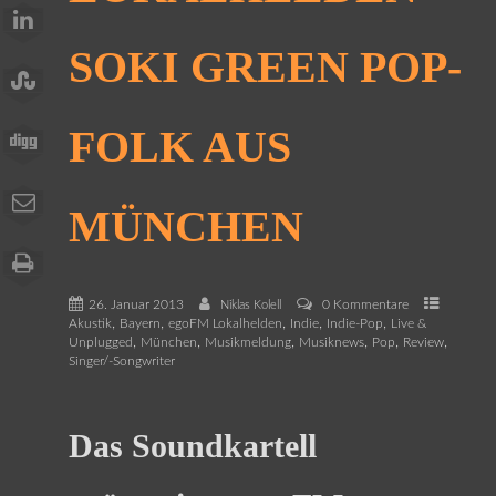
SOKI GREEN POP-
FOLK AUS
MÜNCHEN
26. Januar 2013
0 Kommentare
Niklas Kolell
,
,
,
,
,
Akustik
Bayern
egoFM Lokalhelden
Indie
Indie-Pop
Live &
,
,
,
,
,
,
Unplugged
München
Musikmeldung
Musiknews
Pop
Review
Singer/-Songwriter
Das Soundkartell