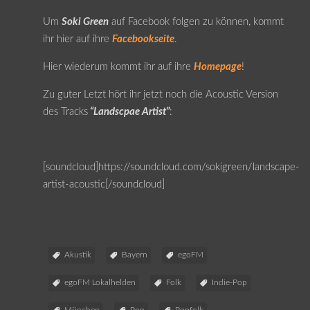
Um
Soki Green
auf Facebook folgen zu können, kommt
ihr hier auf ihre
Facebookseite
.
Hier wiederum kommt ihr auf ihre
Homepage
!
Zu guter Letzt hört ihr jetzt noch die Acoustic Version
des Tracks
“Landscpae Artist”
:
[soundcloud]https://soundcloud.com/sokigreen/landscape-
artist-acoustic[/soundcloud]
Akustik
Bayern
egoFM
egoFM Lokalhelden
Folk
Indie-Pop
München
Pop
Popfolk