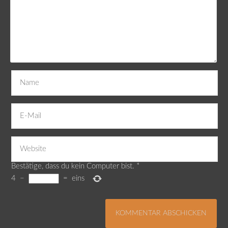
Bestätige, dass du kein Computer bist.
*
4
−
=
eins