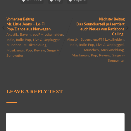
Vorheriger Beitrag
Nächster Beitrag
Mr. Little Jeans – Lo-Fi
Das Soundkartell präsentiert
Pop/Dance aus Norwegen
euch Neues von Ratisbona
,
,
,
Calling!
Akustik
Bayern
egoFM Lokalhelden
,
,
,
,
,
,
Akustik
Bayern
egoFM Lokalhelden
Indie
Indie-Pop
Live & Unplugged
,
,
,
,
,
Indie
Indie-Pop
Live & Unplugged
München
Musikmeldung
,
,
,
,
,
München
Musikmeldung
Musiknews
Pop
Review
Singer/-
,
,
,
Musiknews
Pop
Review
Singer/-
Songwriter
Songwriter
LEAVE A REPLY TEXT