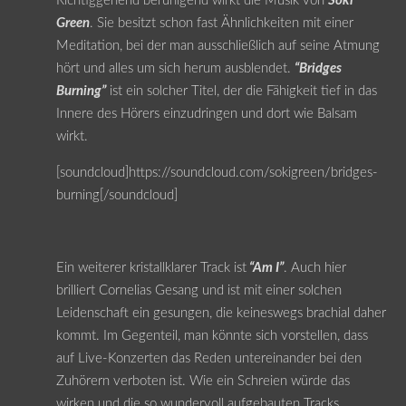
Richtiggehend beruhigend wirkt die Musik von
Soki
Green
. Sie besitzt schon fast Ähnlichkeiten mit einer
Meditation, bei der man ausschließlich auf seine Atmung
hört und alles um sich herum ausblendet.
“Bridges
Burning”
ist ein solcher Titel, der die Fähigkeit tief in das
Innere des Hörers einzudringen und dort wie Balsam
wirkt.
[soundcloud]https://soundcloud.com/sokigreen/bridges-
burning[/soundcloud]
Ein weiterer kristallklarer Track ist
“Am I”
. Auch hier
brilliert Cornelias Gesang und ist mit einer solchen
Leidenschaft ein gesungen, die keineswegs brachial daher
kommt. Im Gegenteil, man könnte sich vorstellen, dass
auf Live-Konzerten das Reden untereinander bei den
Zuhörern verboten ist. Wie ein Schreien würde das
wirken und die so wundervoll aufgebauten Tracks