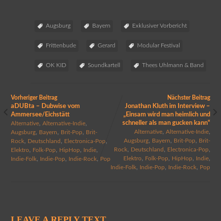
Augsburg
Bayern
Exklusiver Vorbericht
Frittenbude
Gerard
Modular Festival
OK KID
Soundkartell
Thees Uhlmann & Band
Vorheriger Beitrag
Nächster Beitrag
aDUBta – Dubwise vom
Jonathan Kluth im Interview –
Ammersee/Eichstätt
„Einsam wird man heimlich und
,
,
schneller als man gucken kann“
Alternative
Alternative-Indie
,
,
,
,
,
Alternative
Alternative-Indie
Augsburg
Bayern
Brit-Pop
Brit-
,
,
,
,
,
,
Augsburg
Bayern
Brit-Pop
Brit-
Rock
Deutschland
Electronica-Pop
,
,
,
,
,
,
,
Rock
Deutschland
Electronica-Pop
Elektro
Folk-Pop
HipHop
Indie
,
,
,
,
,
,
,
Elektro
Folk-Pop
HipHop
Indie
Indie-Folk
Indie-Pop
Indie-Rock
Pop
,
,
,
Indie-Folk
Indie-Pop
Indie-Rock
Pop
LEAVE A REPLY TEXT