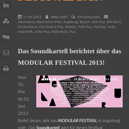
2. Mai 2013
0 Kommentare
Niklas Kolell
,
,
,
,
,
,
Alternative
Alternative-Indie
Augsburg
Bayern
Brit-Pop
Brit-Rock
,
,
,
,
,
,
Deutschland
Electronica-Pop
Elektro
Folk-Pop
HipHop
Indie
,
,
,
Indie-Folk
Indie-Pop
Indie-Rock
Pop
Das Soundkartell berichtet über das
MODULAR FESTIVAL 2013!
Vom
30.
Mai
bis 02.
Juni
2013
findet dieses Jahr das
MODULAR FESTIVAL
in Augsburg
statt. Das
Soundkartell
wird für dieses Festival