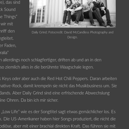
), das sind
ock Sound
se Things“
 wir mit
riff den
Daily Grind; Fotocredit: David McCandless Photography and
Design.
gleitet.
er Faden,
alia“
n allerdings noch schlagfertiger, driften ab und an in den
 so ziemlich alles in die berühmte Waagschale legen.
k Keys oder aber auch die Red Hot Chili Peppers. Daran arbeiten
rnative-Rock, damit krempeln sie nicht das Musikbusiness um. Sie
 Bands. Aber Daily Grind sind eine erfrischende Abwechslung
ne Ohren. Da bin ich mir sicher.
„Low Life“ wie es der Songtitel sagt etwas gemächlicher los. Es
k. Die US-Amerikaner haben hier Songs produziert, die nicht die
odiöse, aber mit einer brachial direkten Kraft. Das führen sie mit