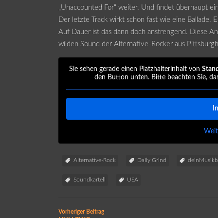
„Unaccounted For“ weiter. Und findet überhaupt ei
Der letzte Track wirkt schon fast wie eine Ballade. 
Auf Dauer ist das dann doch anstrengend. Diese An
wilden Sound der Alternative-Rocker aus Pittsburgh
Sie sehen gerade einen Platzhalterinhalt von
Stan
den Button unten. Bitte beachten Sie, da
I
Weit
Alternative-Rock
Daily Grind
deinMusikb
Soundkartell
USA
Vorheriger Beitrag