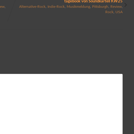
tagebook von Soundkartell KW25
,
,
,
,
,
,
iew
Alternative-Rock
Indie-Rock
Musikmeldung
Pittsburgh
Review
,
Rock
USA