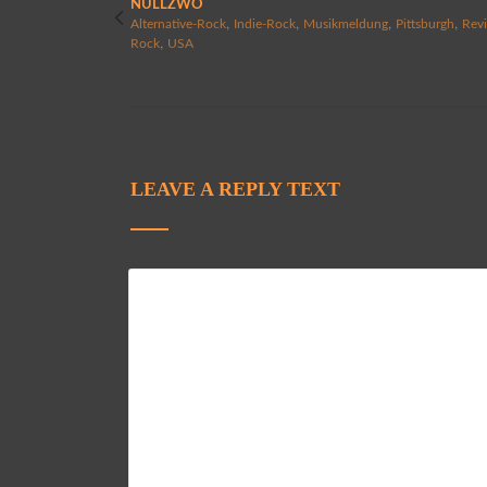
NULLZWO
,
,
,
,
Alternative-Rock
Indie-Rock
Musikmeldung
Pittsburgh
Rev
,
Rock
USA
LEAVE A REPLY TEXT