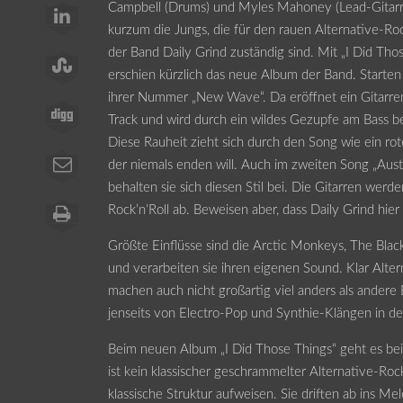
Campbell (Drums) und Myles Mahoney (Lead-Gitarre
kurzum die Jungs, die für den rauen Alternative-R
der Band Daily Grind zuständig sind. Mit „I Did Tho
erschien kürzlich das neue Album der Band. Starten
ihrer Nummer „New Wave“. Da eröffnet ein Gitarren
Track und wird durch ein wildes Gezupfe am Bass be
Diese Rauheit zieht sich durch den Song wie ein rot
der niemals enden will. Auch im zweiten Song „Austr
behalten sie sich diesen Stil bei. Die Gitarren werde
Rock’n’Roll ab. Beweisen aber, dass Daily Grind hier
Größte Einflüsse sind die Arctic Monkeys, The Blac
und verarbeiten sie ihren eigenen Sound. Klar Alte
machen auch nicht großartig viel anders als andere
jenseits von Electro-Pop und Synthie-Klängen in dei
Beim neuen Album „I Did Those Things“ geht es bei 
ist kein klassischer geschrammelter Alternative-Roc
klassische Struktur aufweisen. Sie driften ab ins Mel