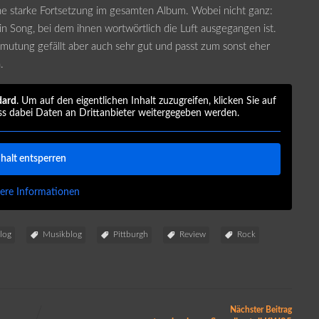
ne starke Fortsetzung im gesamten Album. Wobei nicht ganz:
Ein Song, bei dem ihnen wortwörtlich die Luft ausgegangen ist.
mutung gefällt aber auch sehr gut und passt zum sonst eher
.
dard
. Um auf den eigentlichen Inhalt zuzugreifen, klicken Sie auf
ss dabei Daten an Drittanbieter weitergegeben werden.
nhalt entsperren
ere Informationen
log
Musikblog
Pittburgh
Review
Rock
Nächster Beitrag