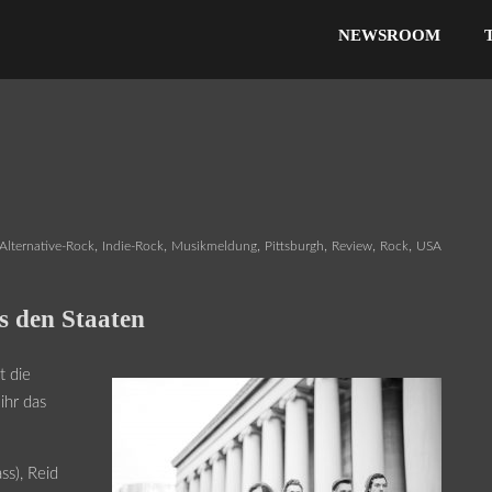
NEWSROOM
,
,
,
,
,
,
Alternative-Rock
Indie-Rock
Musikmeldung
Pittsburgh
Review
Rock
USA
s den Staaten
t die
ihr das
ss), Reid