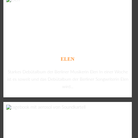
ELEN
Starkes Debütalbum der Berliner Musikerin Elen In einer Woche
ist es soweit und das Debütalbum der Berliner Songwriterin Elen
wird...