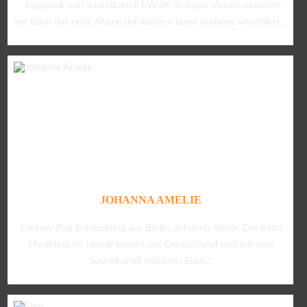
tagebook von Soundkartell KW 06 In dieser Woche möchten
wir Euch das neue Album der irischen Band Kodaline vorstellen....
JOHANNA AMELIE
Fantasy-Pop Entdeckung aus Berlin: Johanna Amelie Der letzte
Musiktipp im Januar kommt aus Deutschland und wir vom
Soundkartell möchten Euch...