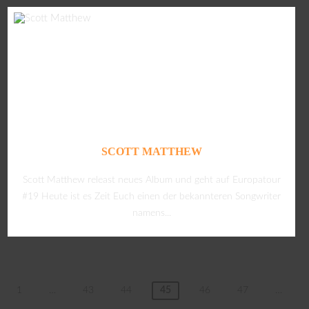
SCOTT MATTHEW
Scott Matthew releast neues Album und geht auf Europatour
#19 Heute ist es Zeit Euch einen der bekannteren Songwriter
namens...
1
…
43
44
45
46
47
…