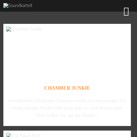
CHAMBER JUNKIE
Hinreißendes Soloprojekt Chamber Junkie aus Kopenhagen Für
unsere heutige Musikentdeckung geht es nach Kopenhagen.
Dort treffen wir auf das Projekt...