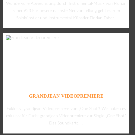
Wundervolle Abwechslung durch Instrumental-Musik von Florian
Faber #23 Für unsere nächste Neuvorstellung geht es zum
Solokünstler und Instrumental-Künstler Florian Faber...
GRANDJEAN VIDEOPREMIERE
Exklusiv: grandjean Videopremiere von „One Shot“! Wir haben es
exklusiv für Euch: grandjean Videopremiere zur Single „One Shot“.
Das Soundkartell...