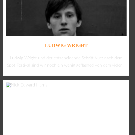
LUDWIG WRIGHT
Ludwig Wright und der entscheidende Schritt Kurz nach dem
Spot Festival sind wir noch ein wenig geflashed von dem vielen...