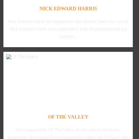
NICK EDWARD HARRIS
Nick Edward Harris ein Songwriter wie Llewyn Davis Für uns ist
Nick Edward Harris eine unglaublich tolle Neuentdeckung aus
London....
OF THE VALLEY
Sonntagsporträt: Of The Valley ein kanadisch-dänischer
Songwriter Noch zwei Sonntagsporträts haben wir für Euch hier