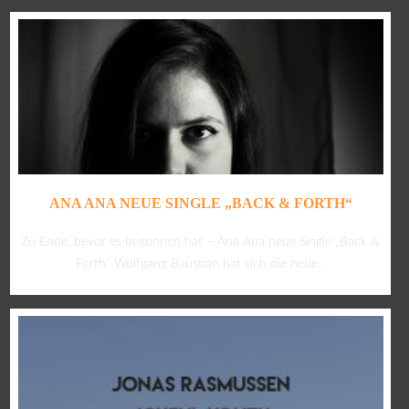
ANA ANA NEUE SINGLE „BACK & FORTH“
Zu Ende, bevor es begonnen hat – Ana Ana neue Single „Back &
Forth“ Wolfgang Baustian hat sich die neue...