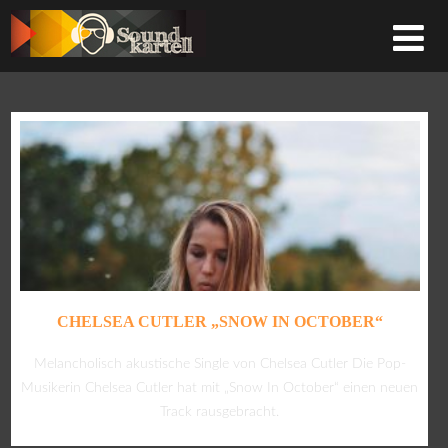
CHELSEA CUTLER „SNOW IN OCTOBER“
Melancholisch akustische Single von Chelsea Cutler Die Pop-
Musikerin Chelsea Cutler hat mit „Snow In October“ einen neuen
Track rausgebracht.