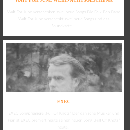
WAIT FOR JUNE WEIHNACHTSGESCHENK
Wait For June verschenken zwei neue Songs Die Folk-Pop Band
Wait For June verschenkt zwei neue Songs und das
Soundkartell...
EXEC
EXEC Songpremiere „Full Of Knots“ Der dänische Musiker und
Pianist EXEC premiert heute seinen neuen Song „Full Of Knots“
heute...