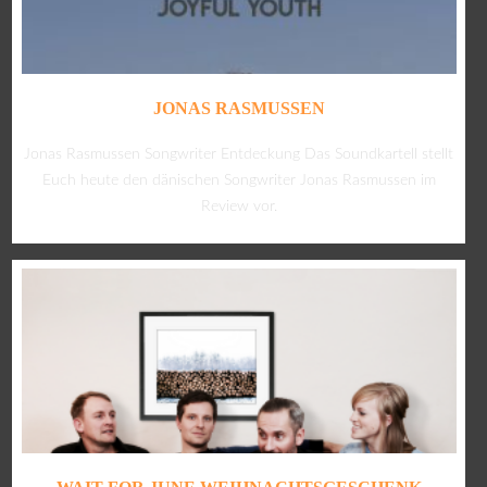
JONAS RASMUSSEN
Jonas Rasmussen Songwriter Entdeckung Das Soundkartell stellt
Euch heute den dänischen Songwriter Jonas Rasmussen im
Review vor.