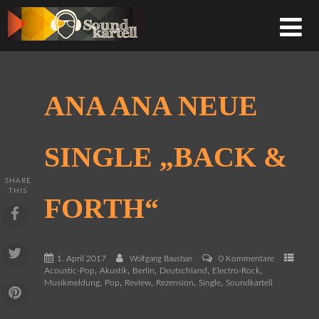
ANA ANA NEUE
SINGLE „BACK &
SHARE
THIS
FORTH“
1. April 2017
0 Kommentare
Wolfgang Baustian
,
,
,
,
,
Acoustic-Pop
Akustik
Berlin
Deutschland
Electro-Rock
,
,
,
,
,
Musikmeldung
Pop
Review
Rezension
Single
Soundkartell