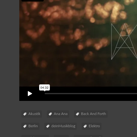
Akustik
Ana Ana
Back And Forth
Berlin
deinMusikblog
Elektro