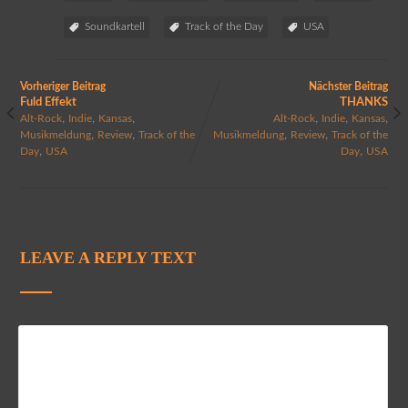
Soundkartell
Track of the Day
USA
Vorheriger Beitrag
Nächster Beitrag
Fuld Effekt
THANKS
,
,
,
,
,
,
Alt-Rock
Indie
Kansas
Alt-Rock
Indie
Kansas
,
,
,
,
Musikmeldung
Review
Track of the
Musikmeldung
Review
Track of the
,
,
Day
USA
Day
USA
LEAVE A REPLY TEXT