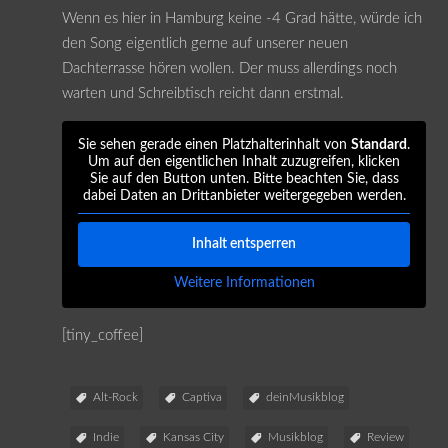
Wenn es hier in Hamburg keine -4 Grad hätte, würde ich
den Song eigentlich gerne auf unserer neuen
Dachterrasse hören wollen. Der muss allerdings noch
warten und Schreibtisch reicht dann erstmal.
Sie sehen gerade einen Platzhalterinhalt von
Standard
.
Um auf den eigentlichen Inhalt zuzugreifen, klicken
Sie auf den Button unten. Bitte beachten Sie, dass
dabei Daten an Drittanbieter weitergegeben werden.
Inhalt entsperren
Weitere Informationen
[tiny_coffee]
Alt-Rock
Captiva
deinMusikblog
Indie
Kansas City
Musikblog
Review