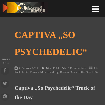
CAPTIVA „SO
PSYCHEDELIC“
SHARE
THIS
7. Februar 2017
0 Kommentare
Alt-
Niklas Kolell
,
,
,
,
,
,
Rock
Indie
Kansas
Musikmeldung
Review
Track of the Day
USA
Captiva „So Psychedelic“ Track of
the Day