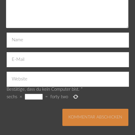
Bestätige, dass du kein Computer bist.
*
sechs
×
=
forty two