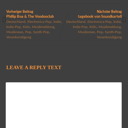
Vorheriger Beitrag
Nächster Beitrag
Phillip Boa & The Voodooclub
tagebook von Soundkartell
,
,
,
,
,
,
Deutschland
Electronica-Pop
Indie
Deutschland
Electronica-Pop
Indie
,
,
,
,
,
,
Indie-Pop
Köln
Musikmeldung
Indie-Pop
Köln
Musikmeldung
,
,
,
,
,
,
Musiknews
Pop
Synth-Pop
Musiknews
Pop
Synth-Pop
Vorankündigung
Vorankündigung
LEAVE A REPLY TEXT