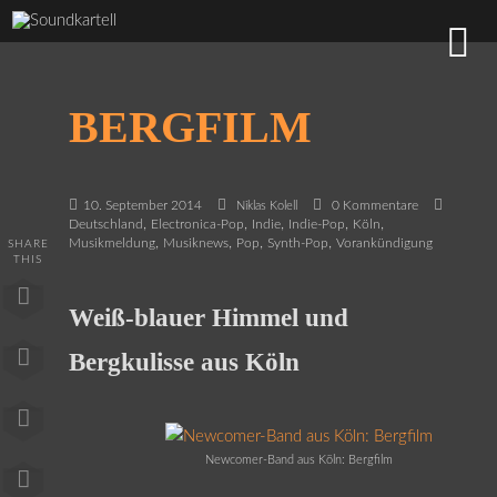
BERGFILM
10. September 2014
0 Kommentare
Niklas Kolell
,
,
,
,
,
Deutschland
Electronica-Pop
Indie
Indie-Pop
Köln
,
,
,
,
Musikmeldung
Musiknews
Pop
Synth-Pop
Vorankündigung
SHARE
THIS
Weiß-blauer Himmel und
Bergkulisse aus Köln
Newcomer-Band aus Köln: Bergfilm