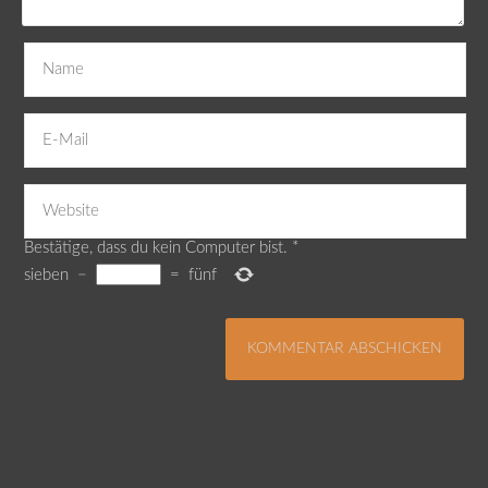
Bestätige, dass du kein Computer bist.
*
sieben
−
=
fünf