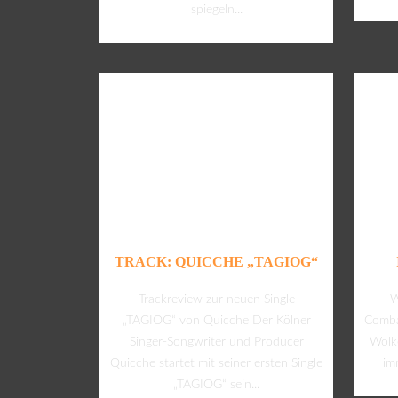
spiegeln...
TRACK: QUICCHE „TAGIOG“
Trackreview zur neuen Single
W
„TAGIOG“ von Quicche Der Kölner
Comba
Singer-Songwriter und Producer
Wolke
Quicche startet mit seiner ersten Single
im
„TAGIOG“ sein...