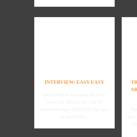
INTERVIEW: EASY EASY
T
AR
EASY EASY im Interview Mit ihrer
neuen EP “Echoes etc., Vol. 2“
vervollständigen EASY EASY das, was
Tra
im April 2023...
Here 
he