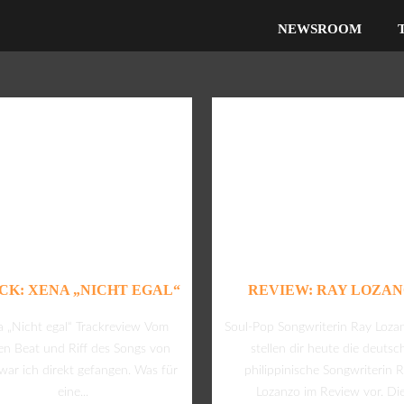
NEWSROOM
CK: XENA „NICHT EGAL“
REVIEW: RAY LOZA
a „Nicht egal“ Trackreview Vom
Soul-Pop Songwriterin Ray Loza
en Beat und Riff des Songs von
stellen dir heute die deutsc
war ich direkt gefangen. Was für
philippinische Songwriterin 
eine...
Lozanzo im Review vor. Di