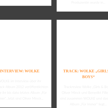
Produzentin wurde in...
INTERVIEW: WOLKE
TRACK: WOLKE „GIRL
BOYS“
OLKE im Interview über ihr
ck-Album 2012 veröffentlichten
Trackreview Wolke „Girls & B
 ihr bis dato letztes Album „Für
Oliver Minck und Benedikt Fill
mer“. Jetzt sind Oliver Minck...
sind zusammen WOLKE und das 
Album „Für Immer“ liegt...