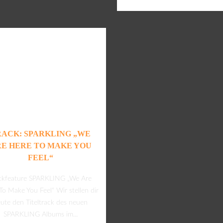
RACK: SPARKLING „WE
E HERE TO MAKE YOU
FEEL“
ckfeature SPARKLING „We Are
To Make You Feel“ Wir stellen dir
ute den Titeltrack des neuen
SPARKLING Albums im...