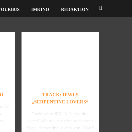
TOURBUS
IMKINO
REDAKTION
NO
TRACK: JEWLS
„SERPENTINE LOVERS“
no Wir
h-
Trackreview JEWLS „Serpentine
Roy
Lovers“ Wir stellen dir heute die neue
e
Single „Serpentine Lovers“ von JEWLS