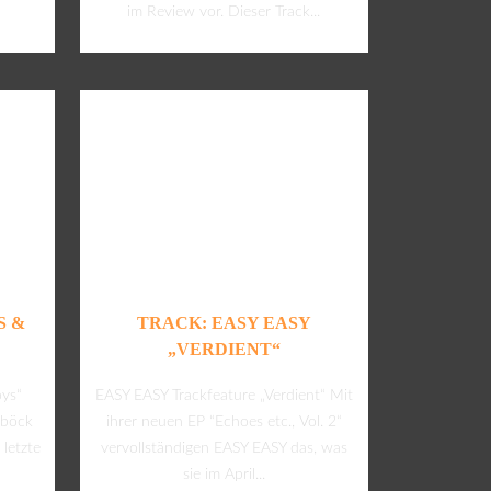
im Review vor. Dieser Track...
S &
TRACK: EASY EASY
„VERDIENT“
oys“
EASY EASY Trackfeature „Verdient“ Mit
eböck
ihrer neuen EP “Echoes etc., Vol. 2“
letzte
vervollständigen EASY EASY das, was
sie im April...