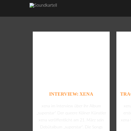
INTERVIEW: XENA
TRA
xena im Interview über ihr Album
xen
„superstar“ Der queere Kölner Künstler
erst
xena veröffentlicht am 21. März sein
xena 
Debütalbum „superstar“. Die Songs