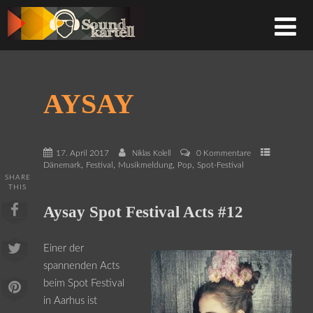
AYSAY
17. April 2017
0 Kommentare
Niklas Kolell
,
,
,
,
Dänemark
Festival
Musikmeldung
Pop
Spot-Festival
SHARE
THIS
Aysay Spot Festival Acts #12
Einer der
spannenden Acts
beim Spot Festival
in Aarhus ist