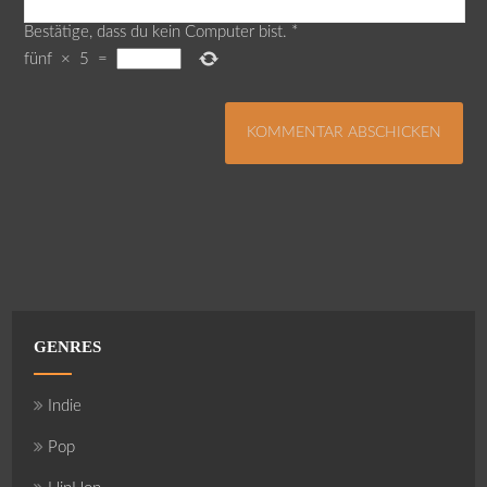
Bestätige, dass du kein Computer bist.
*
fünf
×
5
=
GENRES
Indie
Pop