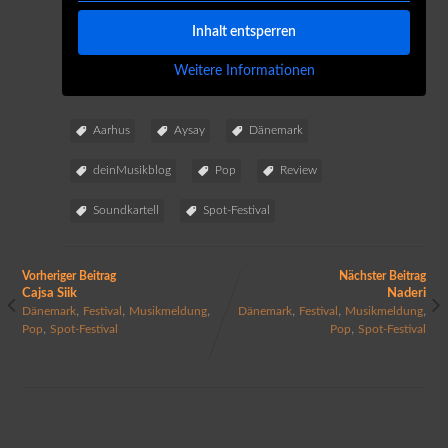
Inhalt entsperren
Weitere Informationen
Aarhus
Aysay
Dänemark
deinMusikblog
Pop
Review
Soundkartell
Spot-Festival
Vorheriger Beitrag
Nächster Beitrag
Cajsa Siik
Naderi
,
,
,
,
,
,
Dänemark
Festival
Musikmeldung
Dänemark
Festival
Musikmeldung
,
,
Pop
Spot-Festival
Pop
Spot-Festival