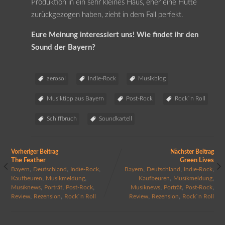
Produktion in ein sehr kleines Haus, eher eine Hütte
zurückgezogen haben, zieht in dem Fall perfekt.
Eure Meinung interessiert uns! Wie findet ihr den
Sound der Bayern?
aerosol
Indie-Rock
Musikblog
Musiktipp aus Bayern
Post-Rock
Rock`n Roll
Schiffbruch
Soundkartell
Vorheriger Beitrag
Nächster Beitrag
The Feather
Green Lives
,
,
,
,
,
,
Bayern
Deutschland
Indie-Rock
Bayern
Deutschland
Indie-Rock
,
,
,
,
Kaufbeuren
Musikmeldung
Kaufbeuren
Musikmeldung
,
,
,
,
,
,
Musiknews
Porträt
Post-Rock
Musiknews
Porträt
Post-Rock
,
,
,
,
Review
Rezension
Rock`n Roll
Review
Rezension
Rock`n Roll