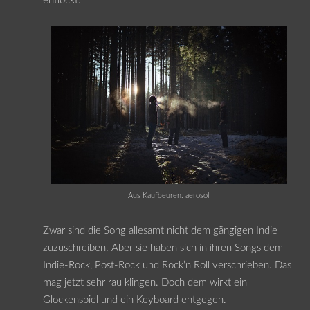
entlockt.
Aus Kaufbeuren: aerosol
Zwar sind die Song allesamt nicht dem gängigen Indie
zuzuschreiben. Aber sie haben sich in ihren Songs dem
Indie-Rock, Post-Rock und Rock’n Roll verschrieben. Das
mag jetzt sehr rau klingen. Doch dem wirkt ein
Glockenspiel und ein Keyboard entgegen.