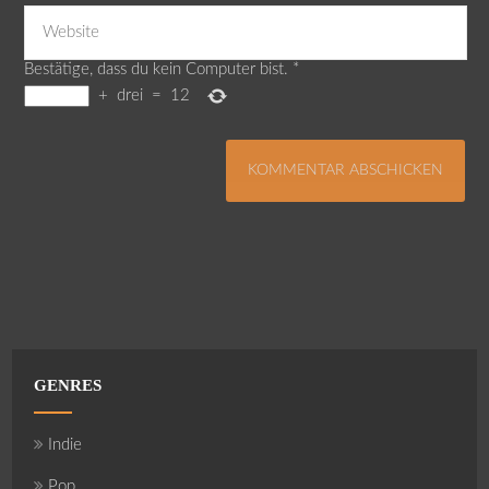
Bestätige, dass du kein Computer bist.
*
+
drei
=
12
GENRES
Indie
Pop