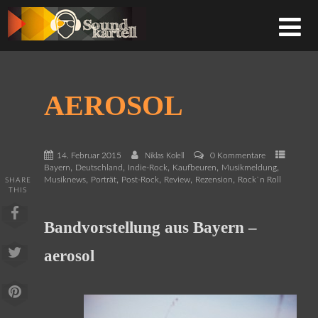
AEROSOL
14. Februar 2015
0 Kommentare
Niklas Kolell
,
,
,
,
,
Bayern
Deutschland
Indie-Rock
Kaufbeuren
Musikmeldung
,
,
,
,
,
Musiknews
Porträt
Post-Rock
Review
Rezension
Rock`n Roll
SHARE
THIS
Bandvorstellung aus Bayern –
aerosol