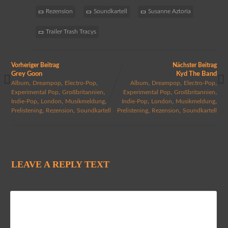
Rezension
Soundkartell
Susanne Aztoria
Trailer Trash Tracys
Vorheriger Beitrag
Nächster Beitrag
Grey Goon
Kyd The Band
,
,
,
,
,
,
Album
Dreampop
Electro-Pop
Album
Dreampop
Electro-Pop
,
,
,
,
Experimental Pop
Großbritannien
Experimental Pop
Großbritannien
,
,
,
,
,
,
Indie-Pop
London
Musikmeldung
Indie-Pop
London
Musikmeldung
,
,
,
,
Prelistening
Rezension
Soundkartell
Prelistening
Rezension
Soundkartell
LEAVE A REPLY TEXT