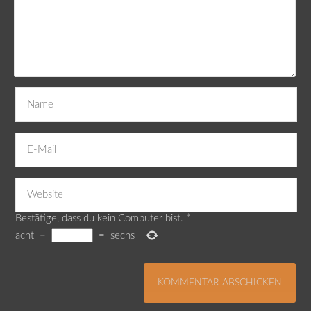
Bestätige, dass du kein Computer bist.
*
acht
−
=
sechs