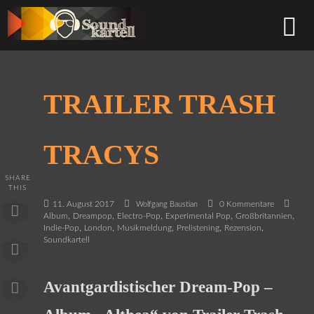
TRAILER TRASH
TRACYS
SHARE
THIS
11. August 2017
0 Kommentare
Wolfgang Baustian
,
,
,
,
,
Album
Dreampop
Electro-Pop
Experimental Pop
Großbritannien
,
,
,
,
,
Indie-Pop
London
Musikmeldung
Prelistening
Rezension
Soundkartell
Avantgardistischer Dream-Pop –