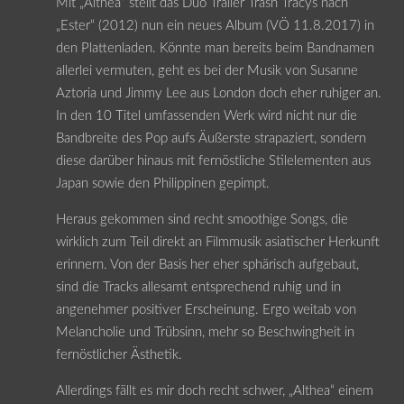
Mit „Althea“ stellt das Duo Trailer Trash Tracys nach
„Ester“ (2012) nun ein neues Album (VÖ 11.8.2017) in
den Plattenladen. Könnte man bereits beim Bandnamen
allerlei vermuten, geht es bei der Musik von Susanne
Aztoria und Jimmy Lee aus London doch eher ruhiger an.
In den 10 Titel umfassenden Werk wird nicht nur die
Bandbreite des Pop aufs Äußerste strapaziert, sondern
diese darüber hinaus mit fernöstliche Stilelementen aus
Japan sowie den Philippinen gepimpt.
Heraus gekommen sind recht smoothige Songs, die
wirklich zum Teil direkt an Filmmusik asiatischer Herkunft
erinnern. Von der Basis her eher sphärisch aufgebaut,
sind die Tracks allesamt entsprechend ruhig und in
angenehmer positiver Erscheinung. Ergo weitab von
Melancholie und Trübsinn, mehr so Beschwingheit in
fernöstlicher Ästhetik.
Allerdings fällt es mir doch recht schwer, „Althea“ einem