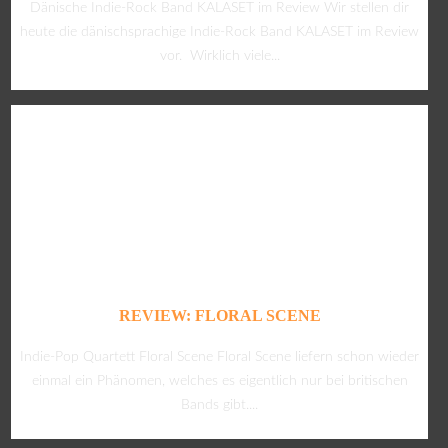
Dänische Indie-Rock Band KALASET im Review Wir stellen dir
heute die dänischsprachige Indie-Rock Band KALASET im Review
vor. Wirklich viele...
REVIEW: FLORAL SCENE
Indie-Pop Quartett Floral Scene Floral Scene liefern schon wieder
einmal ein Phänomen, welches es eigentlich nur bei britischen
Bands gibt....