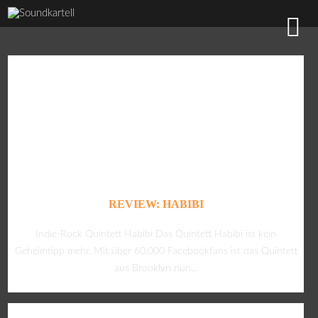
REVIEW: HABIBI
Indie-Rock Quintett Habibi Das Quintett Habibi ist kein
Geheimtipp mehr. Mit über 60.000 Facebookfans ist das Quintett
aus Brooklyn nun...