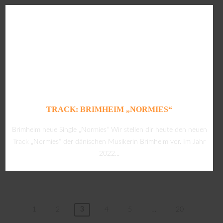
TRACK: BRIMHEIM „NORMIES“
Brimheim neue Single „Normies“ Wir stellen dir heute den neuen
Track „Normies“ der dänischen Musikerin Brimheim vor. Im Jahr
2022...
1
2
3
4
5
…
20