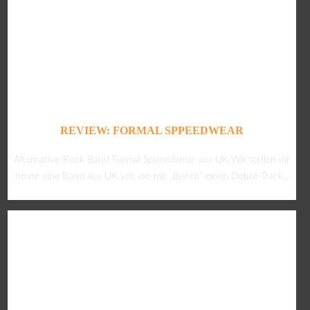
REVIEW: FORMAL SPPEEDWEAR
Alternative-Rock Band Formal Sppeedwear aus UK Wir stellen dir
heute eine Band aus UK vor, die mit „Bunto“ einen Debüt-Track...