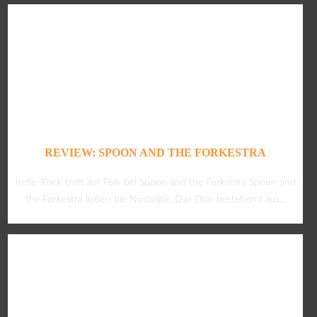
REVIEW: SPOON AND THE FORKESTRA
Indie-Rock trifft auf Folk bei Spoon and the Forkestra Spoon and
the Forkestra lieben die Nostalgie. Das Duo bestehend aus...