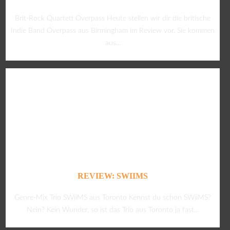
Brit-Rock Quartett Overpass Heute stellen wir dir die britische
Indie Band Overpass aus Birmingham im Review vor. Sie kommen
aus...
REVIEW: SWIIMS
Genre-Mix Trio SWiiMS aus Toronto Kennst du schon SWiiMS?
Nein? Kein Wunder, so ist das Trio aus Toronto ja fast...