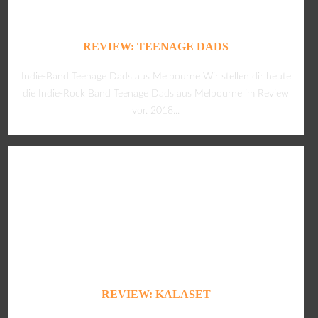
REVIEW: TEENAGE DADS
Indie-Band Teenage Dads aus Melbourne Wir stellen dir heute
die Indie-Rock Band Teenage Dads aus Melbourne im Review
vor. 2018...
REVIEW: KALASET