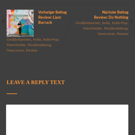
Vorheriger Beitrag
Nächster Beitrag
Review: Liam
Review: Do Nothing
Barrack
,
,
,
Großbritannien
Indie
Indie-Pop
,
,
Manchester
Musikmeldung
,
Newcomer
Review
,
,
,
Großbritannien
Indie
Indie-Pop
,
,
Manchester
Musikmeldung
,
Newcomer
Review
LEAVE A REPLY TEXT