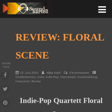
REVIEW: FLORAL
SCENE
SHARE
THIS
25. Juni 2024
0 Kommentare
Niklas Kolell
,
,
,
,
,
Großbritannien
Indie
Indie-Pop
Manchester
Musikmeldung
,
Newcomer
Review
Indie-Pop Quartett Floral