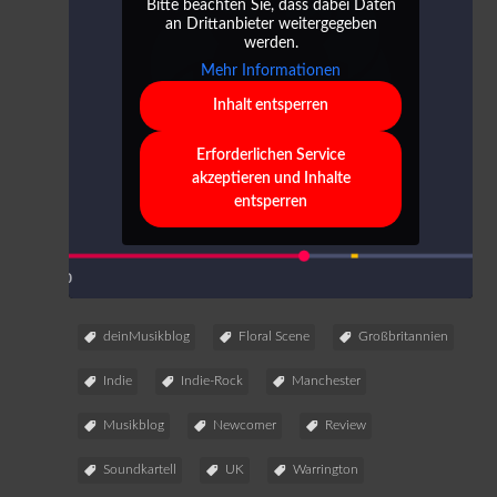
Bitte beachten Sie, dass dabei Daten
an Drittanbieter weitergegeben
werden.
Mehr Informationen
Inhalt entsperren
Erforderlichen Service
akzeptieren und Inhalte
entsperren
deinMusikblog
Floral Scene
Großbritannien
Indie
Indie-Rock
Manchester
Musikblog
Newcomer
Review
Soundkartell
UK
Warrington