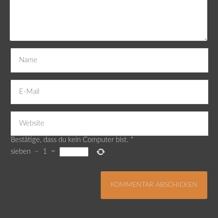
Bestätige, dass du kein Computer bist.
*
sieben
−
1
=