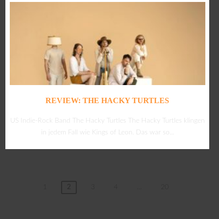
REVIEW: THE HACKY TURTLES
US Indie-Rock Band The Hacky Turtles The Hacky Turtles klingen
in jedem Fall wie Kings of Leon. Das war so...
1
2
3
4
…
20