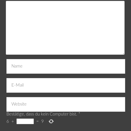
Bestätige, dass du kein Computer bist.
*
6
+
=
9