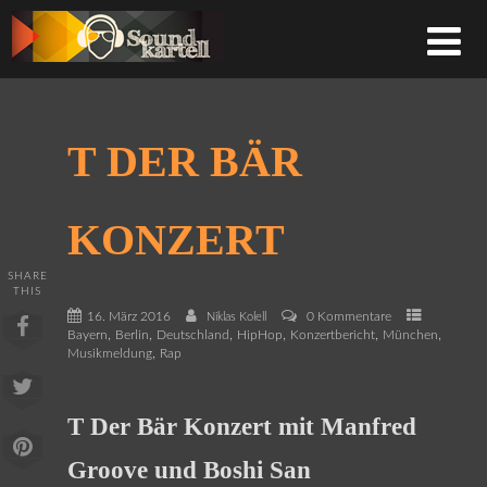
T DER BÄR
KONZERT
SHARE
THIS
16. März 2016
0 Kommentare
Niklas Kolell
,
,
,
,
,
,
Bayern
Berlin
Deutschland
HipHop
Konzertbericht
München
,
Musikmeldung
Rap
T Der Bär Konzert mit Manfred
Groove und Boshi San