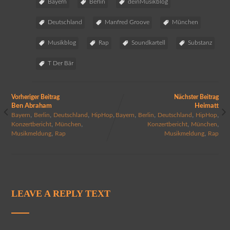
Bayern
Berlin
deinMusikblog
Deutschland
Manfred Groove
München
Musikblog
Rap
Soundkartell
Substanz
T Der Bär
Vorheriger Beitrag
Nächster Beitrag
Ben Abraham
Heimatt
,
,
,
,
,
,
,
,
Bayern
Berlin
Deutschland
HipHop
Bayern
Berlin
Deutschland
HipHop
,
,
,
,
Konzertbericht
München
Konzertbericht
München
,
,
Musikmeldung
Rap
Musikmeldung
Rap
LEAVE A REPLY TEXT