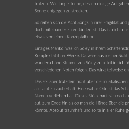
trotzen. Wie junge Triebe, dessen einzige Aufgaben 
Sonne entgegen zu strecken.
So reihen sich die Acht Songs in ihrer Fragilität und
doch miteinander zu verbinden ist. Das ist nicht n
etwas von einem Konzeptalbum.
Einziges Manko, was ich Sóley in ihrem Schaffensdr
Komplexität ihrer Werke. Da wäre aus meiner Sicht
wunderschöne Stimme von Sóley zum Teil in sich üb
verschiedenen Noten folgen. Das wirkt teilweise e
Das soll aber trotzdem nicht über die musikalische
allesamt zu zauberhaft. Eine wahre Ode ist das Sc
Namen verliehen hat. Dieses Stück baut sich nach 
auf, zum Ende hin als ob man die Hände über die pr
könnte. Absolut traumhaft und sollte in aller Ruhe