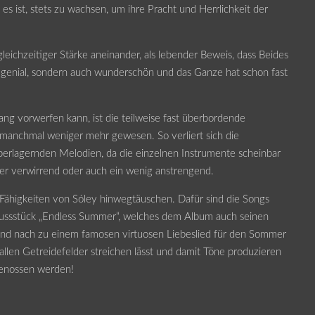
es ist, stets zu wachsen, um ihre Pracht und Herrlichkeit der
 gleichzeitiger Stärke aneinander, als lebender Beweis, dass Beides
ur genial, sondern auch wunderschön und das Ganze hat schon fast
ang vorwerfen kann, ist die teilweise fast überbordende
 manchmal weniger mehr gewesen. So verliert sich die
erlagernden Melodien, da die einzelnen Instrumente scheinbar
her verwirrend oder auch ein wenig anstrengend.
n Fähigkeiten von Sóley hinwegtäuschen. Dafür sind die Songs
hlussstück „Endless Summer“, welches dem Album auch seinen
und nach zu einem famosen virtuosen Liebeslied für den Sommer
allen Getreidefelder streichen lässt und damit Töne produzieren
 genossen werden!