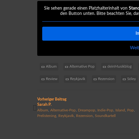
Sie sehen gerade einen Platzhalterinhalt von
Stan
den Button unten. Bitte beachten Sie, da
I
Weit
Album
Alternative Pop
deinMusikblog
Review
Reykjavik
Rezension
Sóley
Vorheriger Beitrag
Sarah P.
,
,
,
,
,
,
Album
Alternative-Pop
Dreampop
Indie-Pop
Island
Pop
,
,
,
Prelistening
Reykjavík
Rezension
Soundkartell