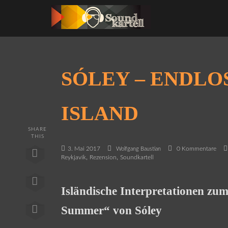
SÓLEY – ENDLO
ISLAND
SHARE
THIS
3. Mai 2017
0 Kommentare
Wolfgang Baustian
,
,
Reykjavík
Rezension
Soundkartell
Isländische Interpretationen zu
Summer“ von Sóley