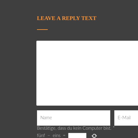
LEAVE A REPLY TEXT
Bestätige, dass du kein Computer bist.
*
fünf
−
eins
=