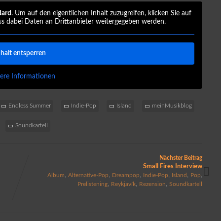
dard
. Um auf den eigentlichen Inhalt zuzugreifen, klicken Sie auf
ss dabei Daten an Drittanbieter weitergegeben werden.
nhalt entsperren
ere Informationen
Endless Summer
Indie-Pop
Island
meinMusikblog
Soundkartell
Nächster Beitrag
Small Fires Interview
,
,
,
,
,
,
Album
Alternative-Pop
Dreampop
Indie-Pop
Island
Pop
,
,
,
Prelistening
Reykjavík
Rezension
Soundkartell