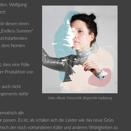
nden. Wolfgang
ert:
für diesen einen
 „Endless Summer“
durchstartenden
us dem Norden
, dass eine Fülle
der Produktion von
t auch nicht
rangements dafür
Sóley Album; Fotocredit: Birgisd ttir Ingibjoerg
ematisch alle
assen. Es ist, als schälen sich die Lieder wie das neue Grün,
ennoch der noch vorhandenen Kälte und anderen Widrigkeiten zu