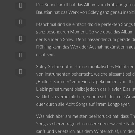
Das Soundkartell hat das Album zum Frühjahr gefu
Baustian hat das Werk von Sóley ganz genau inspizi
Manchmal sind sie einfach da: die perfekten Songs 
ganz besonderen Moment. So wie etwa das Album
der Isländerin Sóley. Denn passender zum gerade 
Frühling kann das Werk der Ausnahmekünstlerin a
nicht sein.
Sóley Stefánsdóttir ist eine musikalisches Multitalent
von Instrumenten beherrscht, welche allesamt bei 
„Endless Summer“ zum Einsatz gekommen sind. Ihr
Lieblingsinstrument bleibt jedoch das Klavier. Das is
wirklich zu verheimlichen, ziehen sich doch die Ar
quer durch alle Acht Songs auf ihrem Longplayer.
Was mich aber am meisten beeindruckt hat, dass Th
Songs so hervorragend in unsere neuerwachte Natur p
sanft und verletzlich, aus dem Winterschlaf, um d