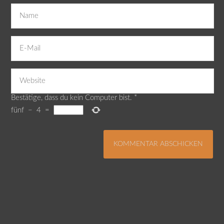
Bestätige, dass du kein Computer bist.
*
fünf
−
4
=