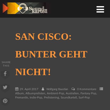
SAN CISCO:
BUNTER GEHT
SHARE
THIS
NICHT!
29. April 2017
0 Kommentare
Wolfgang Baustian
,
,
,
,
,
Album
Albumprelisten
Ambient-Pop
Australien
Fantasy Pop
,
,
,
,
Fremantle
Indie-Pop
Prelistening
Soundkartell
Surf-Pop