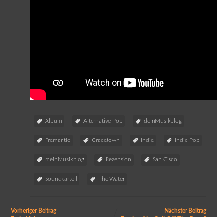
Album
Alternative Pop
deinMusikblog
Fremantle
Gracetown
Indie
Indie-Pop
meinMusikblog
Rezension
San Cisco
Soundkartell
The Water
Vorheriger Beitrag
Nächster Beitrag