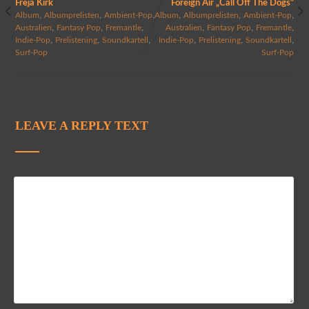
Freja Kirk
Foreign Air „Call Off The Dogs“
,
,
,
,
,
,
Album
Albumprelisten
Ambient-Pop
Album
Albumprelisten
Ambient-Pop
,
,
,
,
,
,
Australien
Fantasy Pop
Fremantle
Australien
Fantasy Pop
Fremantle
,
,
,
,
,
,
Indie-Pop
Prelistening
Soundkartell
Indie-Pop
Prelistening
Soundkartell
Surf-Pop
Surf-Pop
LEAVE A REPLY TEXT