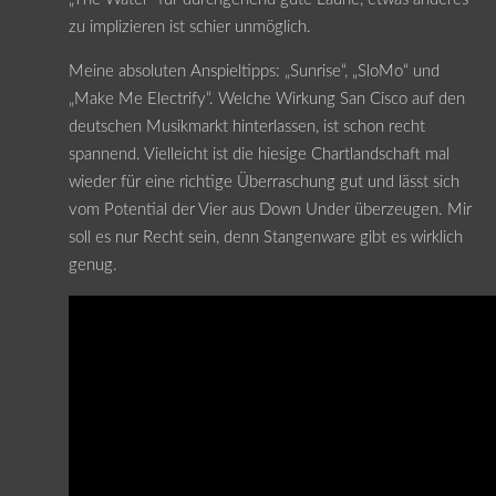
zu implizieren ist schier unmöglich.
Meine absoluten Anspieltipps: „Sunrise“, „SloMo“ und
„Make Me Electrify“. Welche Wirkung San Cisco auf den
deutschen Musikmarkt hinterlassen, ist schon recht
spannend. Vielleicht ist die hiesige Chartlandschaft mal
wieder für eine richtige Überraschung gut und lässt sich
vom Potential der Vier aus Down Under überzeugen. Mir
soll es nur Recht sein, denn Stangenware gibt es wirklich
genug.