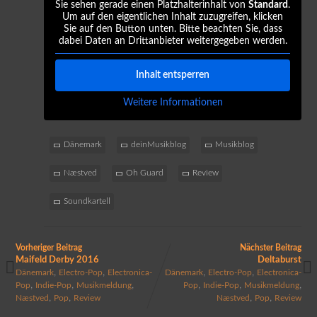
Sie sehen gerade einen Platzhalterinhalt von
Standard
.
Um auf den eigentlichen Inhalt zuzugreifen, klicken
Sie auf den Button unten. Bitte beachten Sie, dass
dabei Daten an Drittanbieter weitergegeben werden.
Inhalt entsperren
Weitere Informationen
Dänemark
deinMusikblog
Musikblog
Næstved
Oh Guard
Review
Soundkartell
Vorheriger Beitrag
Nächster Beitrag
Maifeld Derby 2016
Deltaburst
,
,
,
,
Dänemark
Electro-Pop
Electronica-
Dänemark
Electro-Pop
Electronica-
,
,
,
,
,
,
Pop
Indie-Pop
Musikmeldung
Pop
Indie-Pop
Musikmeldung
,
,
,
,
Næstved
Pop
Review
Næstved
Pop
Review