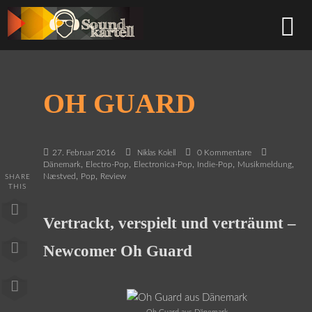
OH GUARD
27. Februar 2016
0 Kommentare
Niklas Kolell
,
,
,
,
,
Dänemark
Electro-Pop
Electronica-Pop
Indie-Pop
Musikmeldung
,
,
Næstved
Pop
Review
SHARE
THIS
Vertrackt, verspielt und verträumt –
Newcomer Oh Guard