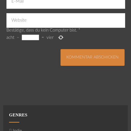
Bestätige, dass du kein Computer bist.
*
acht
−
=
vier
GENRES
Indie