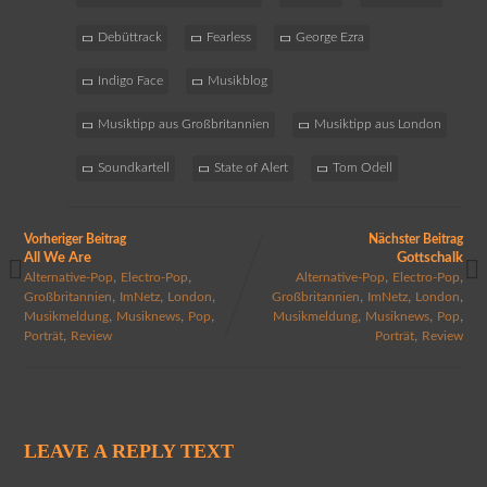
Debüttrack
Fearless
George Ezra
Indigo Face
Musikblog
Musiktipp aus Großbritannien
Musiktipp aus London
Soundkartell
State of Alert
Tom Odell
Vorheriger Beitrag
Nächster Beitrag
All We Are
Gottschalk
,
,
,
,
Alternative-Pop
Electro-Pop
Alternative-Pop
Electro-Pop
,
,
,
,
,
,
Großbritannien
ImNetz
London
Großbritannien
ImNetz
London
,
,
,
,
,
,
Musikmeldung
Musiknews
Pop
Musikmeldung
Musiknews
Pop
,
,
Porträt
Review
Porträt
Review
LEAVE A REPLY TEXT