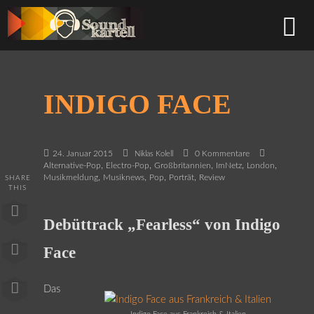
INDIGO FACE
24. Januar 2015
0 Kommentare
Niklas Kolell
,
,
,
,
,
Alternative-Pop
Electro-Pop
Großbritannien
ImNetz
London
,
,
,
,
Musikmeldung
Musiknews
Pop
Porträt
Review
SHARE
THIS
Debüttrack „Fearless“ von Indigo
Face
Das