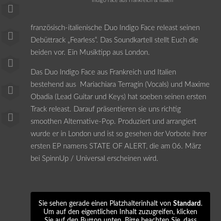
Indigo Face aus Frankreich & Italien
französisch-italienische Duo Indigo Face releast seinen
Debüttrack „Fearless“. Das Soundkartell stellt Euch die
beiden vor. Ein Musiktipp aus London.
Das Duo Indigo Face aus Frankreich und Italien
bestehend aus Mariachiara Terragin (Vocals) und Maxime
Obadia (Lead Guitar und Keys) hat soeben seinen ersten
Track releast. Darauf präsentieren sie uns richtig
smoothen Alternative-Pop. Produziert und arrangiert
wurde er in London und ist so gesehen der Vorbote ihrer
ersten EP namens STATE OF ALERT, die am 06. März
bei SpinnUp / Universal erscheinen wird.
Sie sehen gerade einen Platzhalterinhalt von
Standard
.
Um auf den eigentlichen Inhalt zuzugreifen, klicken
Sie auf den Button unten. Bitte beachten Sie, dass