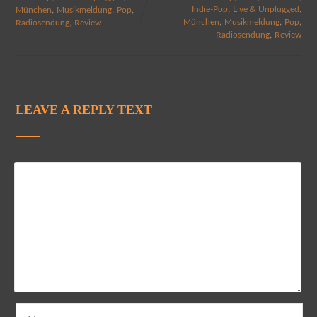
,
,
,
,
,
Indie-Pop
Live & Unplugged
München
Musikmeldung
Pop
,
,
,
,
München
Musikmeldung
Pop
Radiosendung
Review
,
Radiosendung
Review
LEAVE A REPLY TEXT