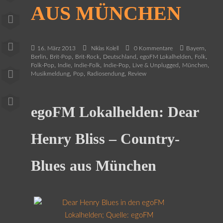
AUS MÜNCHEN
,
16. März 2013
0 Kommentare
Bayern
Niklas Kolell
,
,
,
,
,
,
Berlin
Brit-Pop
Brit-Rock
Deutschland
egoFM Lokalhelden
Folk
,
,
,
,
,
,
Folk-Pop
Indie
Indie-Folk
Indie-Pop
Live & Unplugged
München
,
,
,
Musikmeldung
Pop
Radiosendung
Review
egoFM Lokalhelden: Dear
Henry Bliss – Country-
Blues aus München