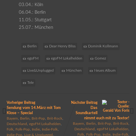
03.04.: Köln
06.04.: Berlin
11.05.: Stuttgart
25.07.: München
Berlin
Dear Henry Bliss
Dominik Kollmann
egoFM
egoFM Lokalhelden
Gomez
Live&Unplugged
München
Neues Album
Tele
Vorheriger Beitrag
Nächster Beitrag
Sendung vom 14.März mit Tom
Das
Klose – Special
Soundkartell
,
,
,
,
nimmt euch mit zu Textor!
Bayern
Berlin
Brit-Pop
Brit-Rock
,
,
,
,
,
,
Bayern
Berlin
Brit-Pop
Brit-Rock
Deutschland
egoFM Lokalhelden
,
,
,
,
,
,
Deutschland
egoFM Lokalhelden
Folk
Folk-Pop
Indie
Indie-Folk
,
,
,
,
,
,
Folk
Folk-Pop
Indie
Indie-Folk
Indie-Pop
Live & Unplugged