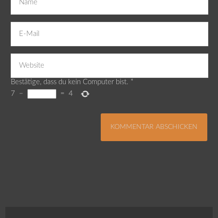
Bestätige, dass du kein Computer bist.
*
7
−
=
4