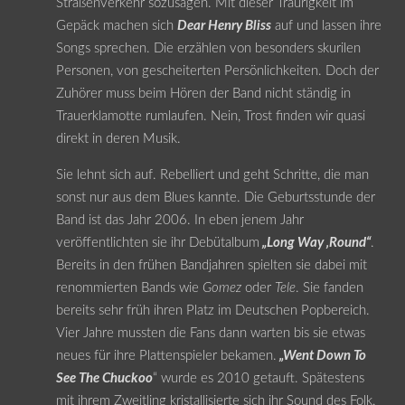
Straßenverkehr sozusagen. Mit dieser Traurigkeit im
Gepäck machen sich
Dear Henry Bliss
auf und lassen ihre
Songs sprechen. Die erzählen von besonders skurilen
Personen, von gescheiterten Persönlichkeiten. Doch der
Zuhörer muss beim Hören der Band nicht ständig in
Trauerklamotte rumlaufen. Nein, Trost finden wir quasi
direkt in deren Musik.
Sie lehnt sich auf. Rebelliert und geht Schritte, die man
sonst nur aus dem Blues kannte. Die Geburtsstunde der
Band ist das Jahr 2006. In eben jenem Jahr
veröffentlichten sie ihr Debütalbum
„Long Way ‚Round“
.
Bereits in den frühen Bandjahren spielten sie dabei mit
renommierten Bands wie
Gomez
oder
Tele
. Sie fanden
bereits sehr früh ihren Platz im Deutschen Popbereich.
Vier Jahre mussten die Fans dann warten bis sie etwas
neues für ihre Plattenspieler bekamen.
„Went Down To
See The Chuckoo
“ wurde es 2010 getauft. Spätestens
mit ihrem Zweitling kristallisierte sich ihr Sound des Folk,