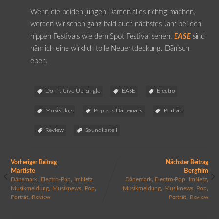
Wenn die beiden jungen Damen alles richtig machen,
werden wir schon ganz bald auch nächstes Jahr bei den
hippen Festivals wie dem Spot Festival sehen.
EASE
sind
nämlich eine wirklich tolle Neuentdeckung. Dänisch
eben.
Don`t Give Up Single
EASE
Electro
Musikblog
Pop aus Dänemark
Porträt
Review
Soundkartell
Vorheriger Beitrag
Nächster Beitrag
Martiste
Bergfilm
,
,
,
,
,
,
Dänemark
Electro-Pop
ImNetz
Dänemark
Electro-Pop
ImNetz
,
,
,
,
,
,
Musikmeldung
Musiknews
Pop
Musikmeldung
Musiknews
Pop
,
,
Porträt
Review
Porträt
Review