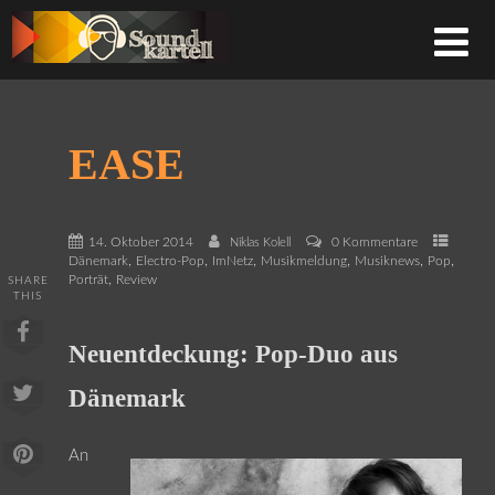
EASE
14. Oktober 2014
0 Kommentare
Niklas Kolell
,
,
,
,
,
,
Dänemark
Electro-Pop
ImNetz
Musikmeldung
Musiknews
Pop
,
Porträt
Review
SHARE
THIS
Neuentdeckung: Pop-Duo aus
Dänemark
An