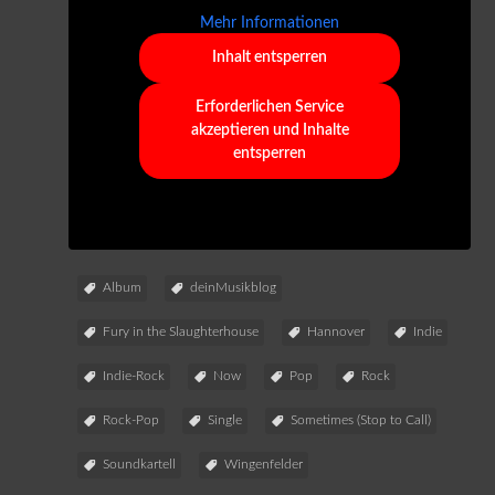
Mehr Informationen
Inhalt entsperren
Erforderlichen Service
akzeptieren und Inhalte
entsperren
Album
deinMusikblog
Fury in the Slaughterhouse
Hannover
Indie
Indie-Rock
Now
Pop
Rock
Rock-Pop
Single
Sometimes (Stop to Call)
Soundkartell
Wingenfelder