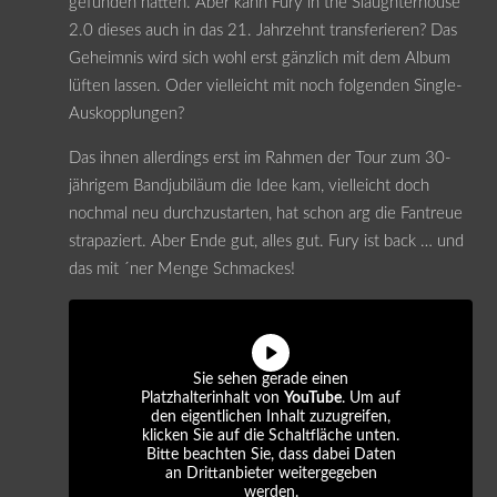
gefunden hatten. Aber kann Fury in the Slaughterhouse
2.0 dieses auch in das 21. Jahrzehnt transferieren? Das
Geheimnis wird sich wohl erst gänzlich mit dem Album
lüften lassen. Oder vielleicht mit noch folgenden Single-
Auskopplungen?
Das ihnen allerdings erst im Rahmen der Tour zum 30-
jährigem Bandjubiläum die Idee kam, vielleicht doch
nochmal neu durchzustarten, hat schon arg die Fantreue
strapaziert. Aber Ende gut, alles gut. Fury ist back … und
das mit ´ner Menge Schmackes!
Sie sehen gerade einen
Platzhalterinhalt von
YouTube
. Um auf
den eigentlichen Inhalt zuzugreifen,
klicken Sie auf die Schaltfläche unten.
Bitte beachten Sie, dass dabei Daten
an Drittanbieter weitergegeben
werden.