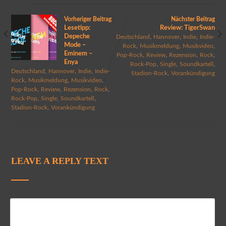
Vorheriger Beitrag
Nächster Beitrag
Lesetipp:
Review: TigerSwan
Depeche
,
,
,
Deutschland
Hannover
Indie
Indie-
Mode –
,
,
,
Rock
Musikmeldung
Musikvideo
Eminem –
,
,
,
,
Pop-Rock
Review
Rezension
Rock
Enya
,
,
,
Rock-Pop
Single
Soundkartell
,
,
,
Deutschland
Hannover
Indie
Indie-
,
Stadion-Rock
Vorankündigung
,
,
,
Rock
Musikmeldung
Musikvideo
,
,
,
,
Pop-Rock
Review
Rezension
Rock
,
,
,
Rock-Pop
Single
Soundkartell
,
Stadion-Rock
Vorankündigung
LEAVE A REPLY TEXT