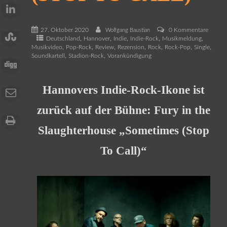
27. Oktober 2020
0 Kommentare
Wolfgang Baustian
,
,
,
,
,
Deutschland
Hannover
Indie
Indie-Rock
Musikmeldung
,
,
,
,
,
,
,
Musikvideo
Pop-Rock
Review
Rezension
Rock
Rock-Pop
Single
,
,
Soundkartell
Stadion-Rock
Vorankündigung
Hannovers Indie-Rock-Ikone ist
zurück auf der Bühne: Fury in the
Slaughterhouse „Sometimes (Stop
To Call)“