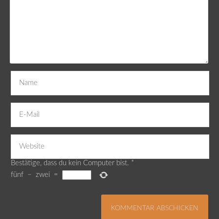
Bestätige, dass du kein Computer bist.
*
fünf
−
zwei
=