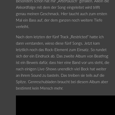
Besonders schön hat mir „Aftertausch“ gefallen. Allein die
Akkordfolge mit dem der Song eingeleitet wird trifft
genau meinen Geschmack. Hier taucht auch zum ersten
Mal ein Bass auf, der dem ganzen noch weitere Tiefe
verleiht.
Nach dem letzten der fünf Track „Restricted“ hatte ich
dann verstanden, wieso diese fünf Songs. Jetzt kam
letztlich noch das Rock-Element zum Einsatz. So rundet
sich der ein Eindruck ab. Das zweite Album von Beatfrog
ist ein Beweis dafür, dass hier eine Band vor uns steht, die
nach einigen Live-Shows unendlich viel Bock hat weiter
an ihrem Sound zu basteln. Das treiben sie teils auf die
Spitze. Genreschubladen braucht bei diesem Album aber
bestimmt kein Mensch mehr.