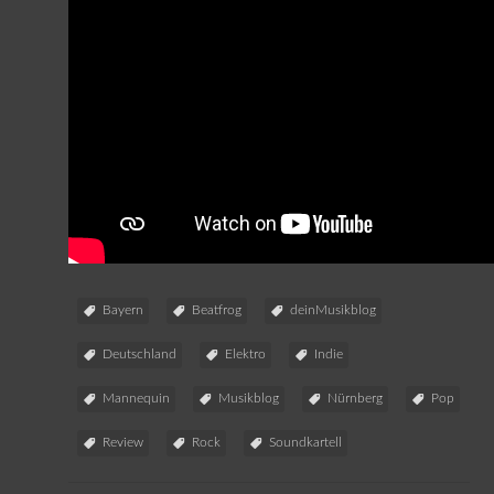
Bayern
Beatfrog
deinMusikblog
Deutschland
Elektro
Indie
Mannequin
Musikblog
Nürnberg
Pop
Review
Rock
Soundkartell