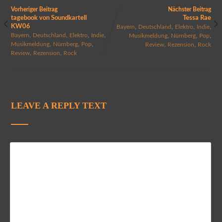
Vorheriger Beitrag
Nächster Beitrag
tagebook von Soundkartell
Tessa Rae
KW06
,
,
,
,
Bayern
Deutschland
Elektro
Indie
,
,
,
,
,
,
,
Bayern
Deutschland
Elektro
Indie
Musikmeldung
Nürnberg
Pop
,
,
,
,
,
Musikmeldung
Nürnberg
Pop
Review
Rezension
Rock
,
,
Review
Rezension
Rock
LEAVE A REPLY TEXT