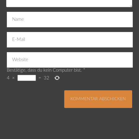
Bestätige, dass du kein Computer bist.
*
4
×
=
32