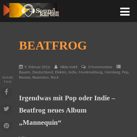
BEATFROG
9. Februar 2016
0 Kommentare
Niklas Kolell
,
,
,
,
,
,
,
Bayern
Deutschland
Elektro
Indie
Musikmeldung
Nürnberg
Pop
,
,
Review
Rezension
Rock
SHARE
THIS
Irgendwas mit Pop oder Indie –
Beatfrog neues Album
„Mannequin“