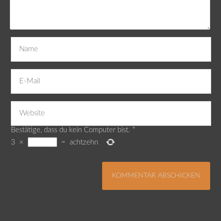
Bestätige, dass du kein Computer bist.
*
3
×
=
achtzehn