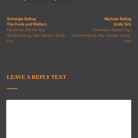
Vorheriger Beitrag
Nächster Beitrag
The Frank and Walters
Emily Sick
,
,
,
,
Dänemark
Electro-Pop
Dänemark
Electro-Pop
,
,
,
,
,
,
Musikmeldung
Pop
Review
Synth-
Musikmeldung
Pop
Review
Synth-
Pop
Pop
LEAVE A REPLY TEXT