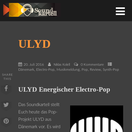
ULYD
20. Juli 2016
0 Kommentare
Niklas Kolell
,
,
,
,
,
Dänemark
Electro-Pop
Musikmeldung
Pop
Review
Synth-Pop
SHARE
THIS
ULYD Energischer Electro-Pop
Das Soundkartell stellt
Euch heute das Pop-
Projekt ULYD aus
Dänemark vor. Es wird