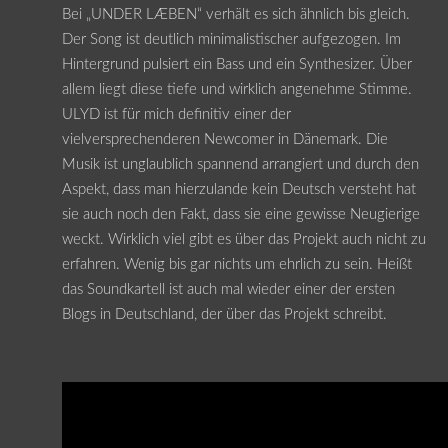
Bei „UNDER LÆBEN“ verhält es sich ähnlich bis gleich.
Der Song ist deutlich minimalistischer aufgezogen. Im
Hintergrund pulsiert ein Bass und ein Synthesizer. Über
allem liegt diese tiefe und wirklich angenehme Stimme.
ULYD ist für mich definitiv einer der
vielversprechenderen Newcomer in Dänemark. Die
Musik ist unglaublich spannend arrangiert und durch den
Aspekt, dass man hierzulande kein Deutsch versteht hat
sie auch noch den Fakt, dass sie eine gewisse Neugierige
weckt. Wirklich viel gibt es über das Projekt auch nicht zu
erfahren. Wenig bis gar nichts um ehrlich zu sein. Heißt
das Soundkartell ist auch mal wieder einer der ersten
Blogs in Deutschland, der über das Projekt schreibt.