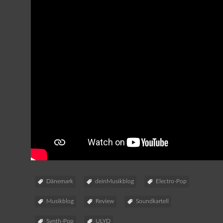
Dänemark
deinMusikblog
Electro-Pop
Musikblog
Review
Soundkartell
Synth-Pop
ULYD