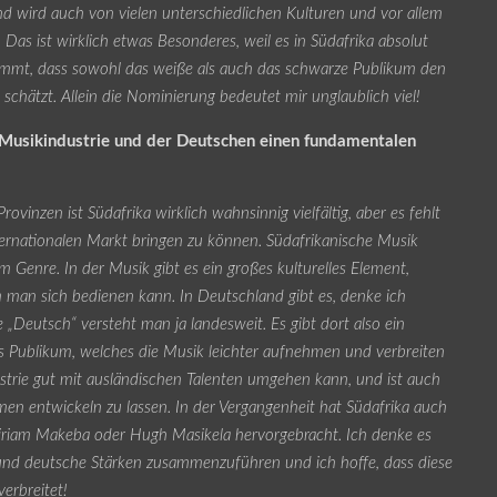
nd wird auch von vielen unterschiedlichen Kulturen und vor allem
 Das ist wirklich etwas Besonderes, weil es in Südafrika absolut
ommt, dass sowohl das weiße als auch das schwarze Publikum den
schätzt. Allein die Nominierung bedeutet mir unglaublich viel!
n Musikindustrie und der Deutschen einen fundamentalen
vinzen ist Südafrika wirklich wahnsinnig vielfältig, aber es fehlt
ternationalen Markt bringen zu können. Südafrikanische Musik
m Genre. In der Musik gibt es ein großes kulturelles Element,
m man sich bedienen kann. In Deutschland gibt es, denke ich
e „Deutsch“ versteht man ja landesweit. Es gibt dort also ein
 Publikum, welches die Musik leichter aufnehmen und verbreiten
strie gut mit ausländischen Talenten umgehen kann, und ist auch
en entwickeln zu lassen. In der Vergangenheit hat Südafrika auch
Miriam Makeba oder Hugh Masikela hervorgebracht. Ich denke es
 und deutsche Stärken zusammenzuführen und ich hoffe, dass diese
erbreitet!