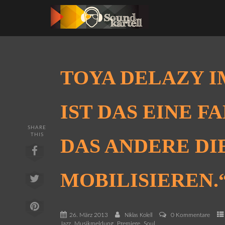
TOYA DELAZY I
IST DAS EINE F
SHARE
THIS
DAS ANDERE DI
MOBILISIEREN.
26. März 2013
0 Kommentare
Niklas Kolell
,
,
,
Jazz
Musikmeldung
Premiere
Soul