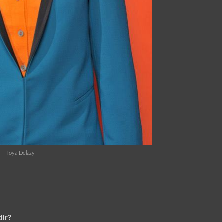
Toya Delazy
dir?