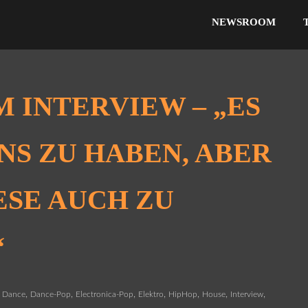
NEWSROOM
M INTERVIEW – „ES
ANS ZU HABEN, ABER
ESE AUCH ZU
“
,
,
,
,
,
,
,
Dance
Dance-Pop
Electronica-Pop
Elektro
HipHop
House
Interview