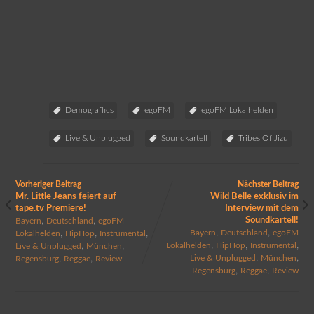
Demograffics
egoFM
egoFM Lokalhelden
Live & Unplugged
Soundkartell
Tribes Of Jizu
Vorheriger Beitrag
Nächster Beitrag
Mr. Little Jeans feiert auf
Wild Belle exklusiv im
tape.tv Premiere!
Interview mit dem
,
,
Soundkartell!
Bayern
Deutschland
egoFM
,
,
,
,
,
Bayern
Deutschland
egoFM
Lokalhelden
HipHop
Instrumental
,
,
,
,
,
Lokalhelden
HipHop
Instrumental
Live & Unplugged
München
,
,
,
,
Live & Unplugged
München
Regensburg
Reggae
Review
,
,
Regensburg
Reggae
Review