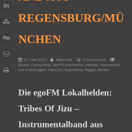
REGENSBURG/MÜ
NCHEN
31. März 2013
0 Kommentare
Niklas Kolell
,
,
,
,
,
Bayern
Deutschland
egoFM Lokalhelden
HipHop
Instrumental
,
,
,
,
Live & Unplugged
München
Regensburg
Reggae
Review
Die egoFM Lokalhelden:
Tribes Of Jizu –
Instrumentalband aus