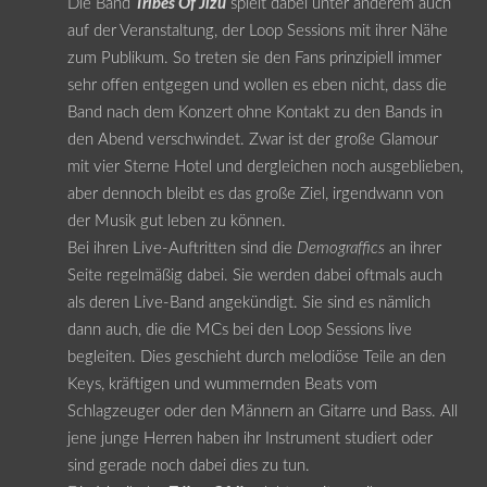
Die Band
Tribes Of Jizu
spielt dabei unter anderem auch
auf der Veranstaltung, der Loop Sessions mit ihrer Nähe
zum Publikum. So treten sie den Fans prinzipiell immer
sehr offen entgegen und wollen es eben nicht, dass die
Band nach dem Konzert ohne Kontakt zu den Bands in
den Abend verschwindet. Zwar ist der große Glamour
mit vier Sterne Hotel und dergleichen noch ausgeblieben,
aber dennoch bleibt es das große Ziel, irgendwann von
der Musik gut leben zu können.
Bei ihren Live-Auftritten sind die
Demograffics
an ihrer
Seite regelmäßig dabei. Sie werden dabei oftmals auch
als deren Live-Band angekündigt. Sie sind es nämlich
dann auch, die die MCs bei den Loop Sessions live
begleiten. Dies geschieht durch melodiöse Teile an den
Keys, kräftigen und wummernden Beats vom
Schlagzeuger oder den Männern an Gitarre und Bass. All
jene junge Herren haben ihr Instrument studiert oder
sind gerade noch dabei dies zu tun.