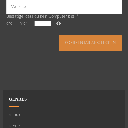
Bestätige, dass du kein Computer bist.
*
drei
+
vier
=
GENRES
Indie
Pop