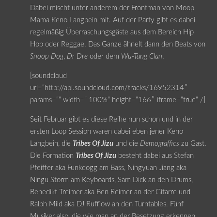
Dabei mischt unter anderem der Frontman von Moop
Mama Keno Langbein mit. Auf der Party gibt es dabei
regelmäßig Überraschungsgäste aus dem Bereich Hip
Hop oder Reggae. Das Ganze ähnelt dann den Beats von
Snoop Dog
,
Dr Dre
oder dem
Wu-Tang Clan
.
[soundcloud
url=“http://api.soundcloud.com/tracks/16952314″
params=““ width=“ 100%“ height=“166″ iframe=“true“ /]
Seit Februar gibt es diese Reihe nun schon und in der
ersten Loop Session waren dabei eben jener Keno
Langbein, die
Tribes Of Jizu
und die
Demograffics
zu Gast.
Die Formation
Tribes Of Jizu
besteht dabei aus Stefan
Pfeiffer aka Funkdogg am Bass, Ningyuan Jiang aka
Ningu Storm am Keyboards, Sam Dick an den Drums,
Benedikt Treimer aka Ben Reimer an der Gitarre und
Ralph Mild aka DJ Rufflow an den Turntables. Fünf
Musiker also, die wie man an der Besetzung erkennen