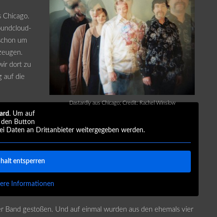
s Chicago.
oundcloud-
 schon um
zeugen.
wir dort zu
 auf die
Dastardly aus Chicago; Credit: Rachel Winslow
ard
. Um auf
f den Button
bei Daten an Drittanbieter weitergegeben werden.
nhalt entsperren
ere Informationen
er Band gestoßen. Und auf einmal wurden aus den ehemals vier