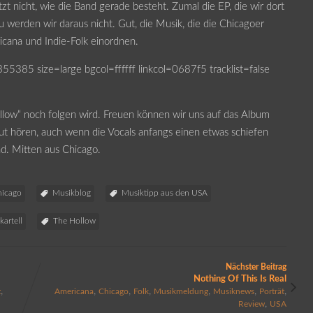
zt nicht, wie die Band gerade besteht. Zumal die EP, die wir dort
au werden wir daraus nicht. Gut, die Musik, die die Chicagoer
icana und Indie-Folk einordnen.
5 size=large bgcol=ffffff linkcol=0687f5 tracklist=false
llow“ noch folgen wird. Freuen können wir uns auf das Album
 gut hören, auch wenn die Vocals anfangs einen etwas schiefen
nd. Mitten aus Chicago.
hicago
Musikblog
Musiktipp aus den USA
artell
The Hollow
Nächster Beitrag
Nothing Of This Is Real
,
,
,
,
,
,
,
t
Americana
Chicago
Folk
Musikmeldung
Musiknews
Porträt
,
Review
USA