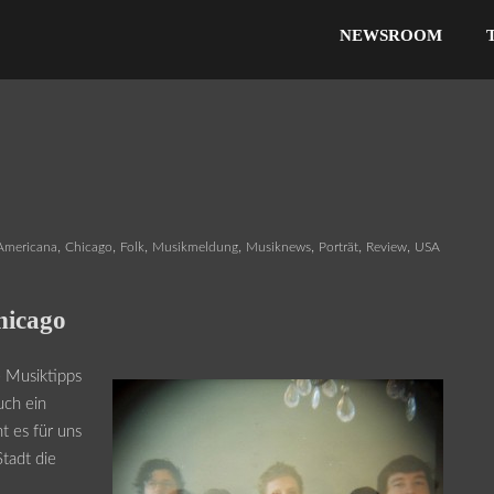
NEWSROOM
,
,
,
,
,
,
,
Americana
Chicago
Folk
Musikmeldung
Musiknews
Porträt
Review
USA
hicago
e Musiktipps
uch ein
t es für uns
Stadt die