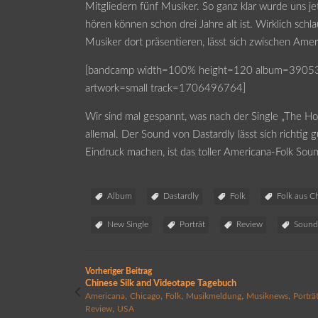
Mitgliedern fünf Musiker. So ganz klar wurde uns jet
hören können schon drei Jahre alt ist. Wirklich schl
Musiker dort präsentieren, lässt sich zwischen Amer
[bandcamp width=100% height=120 album=390535538
artwork=small track=1706496764]
Wir sind mal gespannt, was nach der Single „The Ho
allemal. Der Sound von Dastardly lässt sich richtig
Eindruck machen, ist das toller Americana-Folk Sou
Album
Dastardly
Folk
Folk aus C
New Single
Porträt
Review
Soundk
Vorheriger Beitrag
Chinese Silk and Videotape Tagebuch
,
,
,
,
,
Americana
Chicago
Folk
Musikmeldung
Musiknews
Porträ
,
Review
USA