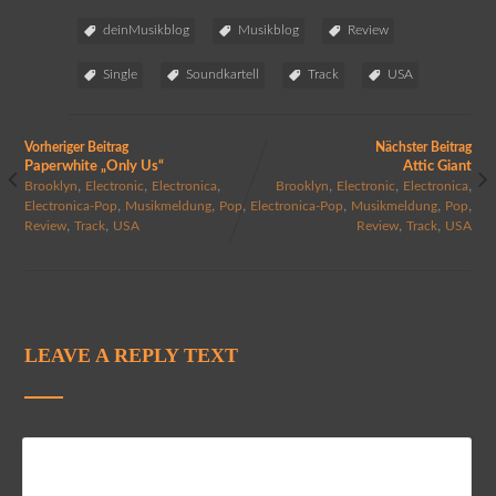
deinMusikblog
Musikblog
Review
Single
Soundkartell
Track
USA
Vorheriger Beitrag
Nächster Beitrag
Paperwhite „Only Us“
Attic Giant
,
,
,
,
,
,
Brooklyn
Electronic
Electronica
Brooklyn
Electronic
Electronica
,
,
,
,
,
,
Electronica-Pop
Musikmeldung
Pop
Electronica-Pop
Musikmeldung
Pop
,
,
,
,
Review
Track
USA
Review
Track
USA
LEAVE A REPLY TEXT