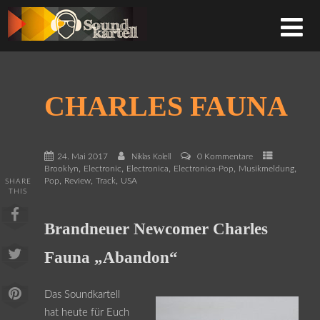
CHARLES FAUNA
24. Mai 2017
0 Kommentare
Niklas Kolell
,
,
,
,
,
Brooklyn
Electronic
Electronica
Electronica-Pop
Musikmeldung
,
,
,
Pop
Review
Track
USA
SHARE
THIS
Brandneuer Newcomer Charles
Fauna „Abandon“
Das Soundkartell
hat heute für Euch