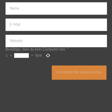
Bestätige, dass du kein Computer bist.
*
1
+
=
fünf