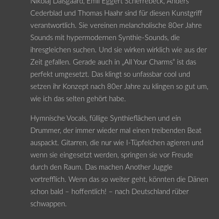
Nikolaj Dalsgaard, Emil Eggert Scherrebeck, Anders
Cederblad und Thomas Haahr sind für diesen Kunstgriff
verantwortlich. Sie vereinen melancholische 80er Jahre
Sounds mit hypermodernen Synthie-Sounds, die
ihresgleichen suchen. Und sie wirken wirklich wie aus der
Zeit gefallen. Gerade auch in „All Your Charms“ ist das
perfekt umgesetzt. Das klingt so unfassbar cool und
setzen ihr Konzept nach 80er Jahre zu klingen so gut um,
wie ich das selten gehört habe.
Hymnische Vocals, füllige Synthieflächen und ein
Drummer, der immer wieder mal einen treibenden Beat
auspackt. Gitarren, die nur wie I-Tüpfelchen agieren und
wenn sie eingesetzt werden, springen sie vor Freude
durch den Raum. Das machen Another Juggle
vortrefflich. Wenn das so weiter geht, könnten die Dänen
schon bald – hoffentlich! – nach Deutschland rüber
schwappen.