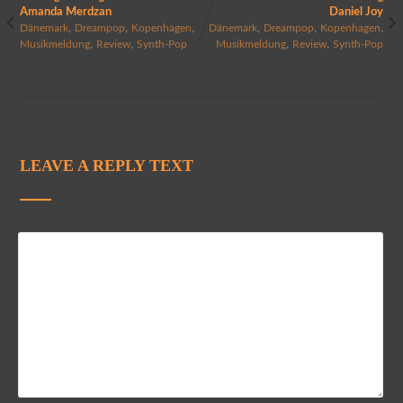
Amanda Merdzan
Daniel Joy
,
,
,
,
,
,
Dänemark
Dreampop
Kopenhagen
Dänemark
Dreampop
Kopenhagen
,
,
,
,
Musikmeldung
Review
Synth-Pop
Musikmeldung
Review
Synth-Pop
LEAVE A REPLY TEXT