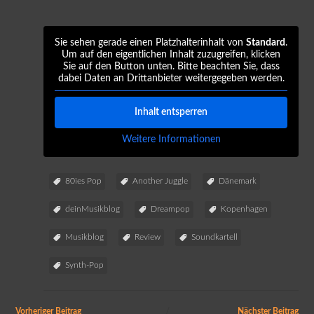
Sie sehen gerade einen Platzhalterinhalt von
Standard
.
Um auf den eigentlichen Inhalt zuzugreifen, klicken
Sie auf den Button unten. Bitte beachten Sie, dass
dabei Daten an Drittanbieter weitergegeben werden.
Inhalt entsperren
Weitere Informationen
80ies Pop
Another Juggle
Dänemark
deinMusikblog
Dreampop
Kopenhagen
Musikblog
Review
Soundkartell
Synth-Pop
Vorheriger Beitrag
Nächster Beitrag