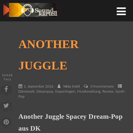
ANOTHER
JUGGLE
SHARE
THIS
1. September 2016
0 Kommentare
Niklas Kolell
,
,
,
,
,
Dänemark
Dreampop
Kopenhagen
Musikmeldung
Review
Synth-
Pop
Another Juggle Spacey Dream-Pop
aus DK