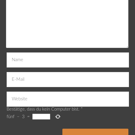
Bestätige, dass du kein Computer bist.
*
fünf
−
3
=