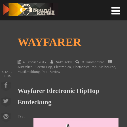
WAYFARER
4. Februar 2017
0 Kommentare
Niklas Kolell
,
,
,
,
,
Australien
Electro-Pop
Electronica
Electronica-Pop
Melbourne
,
,
Musikmeldung
Pop
Review
SHARE
THIS
Wayfarer Electronic HipHop
Entdeckung
Das