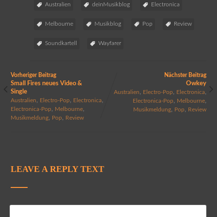
Australien
deinMusikblog
Electronica
Melbourne
Musikblog
Pop
Review
Soundkartell
Wayfarer
Vorheriger Beitrag
Nächster Beitrag
Small Fires neues Video &
Owkey
Single
,
,
,
Australien
Electro-Pop
Electronica
,
,
,
,
,
Australien
Electro-Pop
Electronica
Electronica-Pop
Melbourne
,
,
,
,
Electronica-Pop
Melbourne
Musikmeldung
Pop
Review
,
,
Musikmeldung
Pop
Review
LEAVE A REPLY TEXT