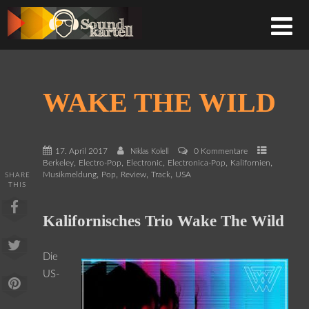
WAKE THE WILD
17. April 2017
0 Kommentare
Niklas Kolell
,
,
,
,
,
Berkeley
Electro-Pop
Electronic
Electronica-Pop
Kalifornien
,
,
,
,
Musikmeldung
Pop
Review
Track
USA
SHARE
THIS
Kalifornisches Trio Wake The Wild
Die
US-