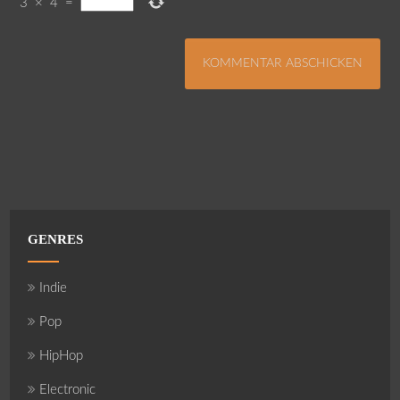
3
×
4
=
GENRES
Indie
Pop
HipHop
Electronic