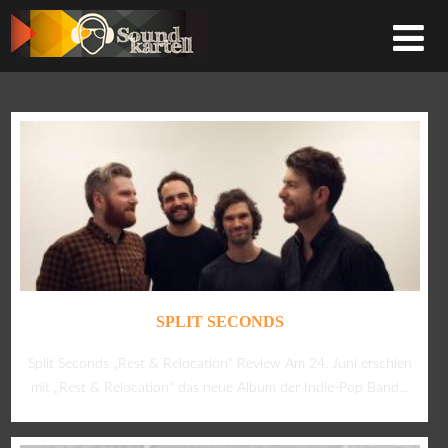
SPLIT SECONDS
Split Seconds „Rest & Relocation“ Review Am 24. Juni erschien
mit „Rest & Relocation“ das neue Album der Indie-Pop Band...