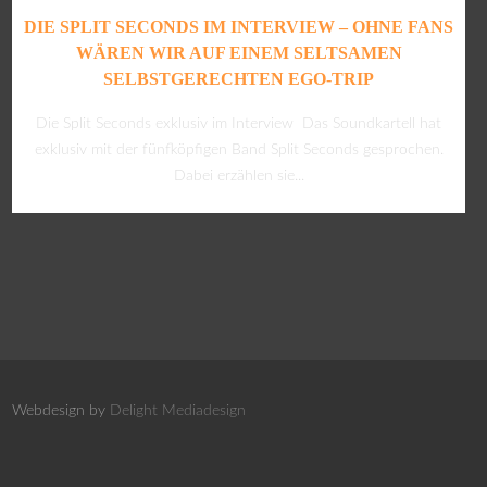
DIE SPLIT SECONDS IM INTERVIEW – OHNE FANS
WÄREN WIR AUF EINEM SELTSAMEN
SELBSTGERECHTEN EGO-TRIP
Die Split Seconds exklusiv im Interview Das Soundkartell hat
exklusiv mit der fünfköpfigen Band Split Seconds gesprochen.
Dabei erzählen sie...
Webdesign by
Delight Mediadesign