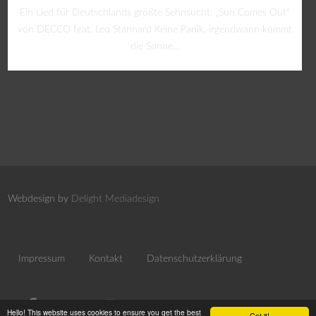
Ein Lied für Deutschlands größte Sehnsucht: „Sun Comes Out“
von DECCO feat. Leo Stannard Keine Panik, irgendwann kommt
die Sonne...
Webdesign by
Delight Mediadesign
Impressum
Kontakt
Datenschutzerklärung
Hello! This website uses cookies to ensure you get the best
Got it!