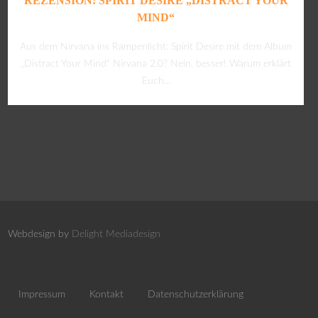
REZENSION: SPIRIT DESIRE „DISTRACT YOUR
MIND“
Aus dem Nirvana ins Rampenlicht: Spirit Desire mit dem Album
„Distract Your Mind“ Nirvana 2.0? Nein, besser! Warum erklärt
Euch...
Webdesign by
Delight Mediadesign
Impressum
Kontakt
Datenschutzerklärung