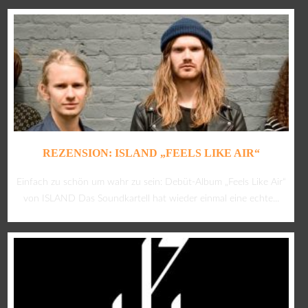
REZENSION: ISLAND „FEELS LIKE AIR“
Einfach zu schön um wahr zu sein: Debüt-Album „Feels Like Air“
von ISLAND Das Soundkartell hat wieder einmal eine echte...