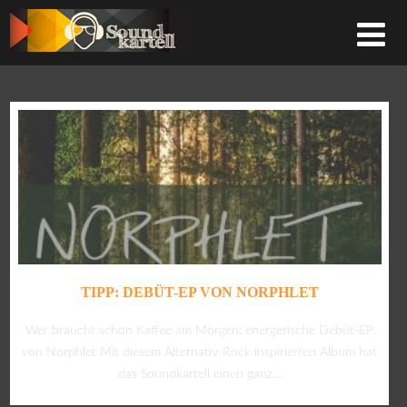
TIPP: DEBÜT-EP VON NORPHLET
Wer braucht schon Kaffee am Morgen: energetische Debüt-EP
von Norphlet Mit diesem Alternativ-Rock inspirierten Album hat
das Soundkartell einen ganz...