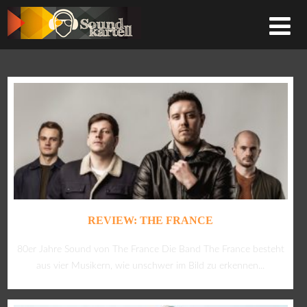
REVIEW: THE FRANCE
80er Jahre Sound von The France Die Band The France besteht
aus vier Musikern, wie unschwer im Bild zu erkennen...