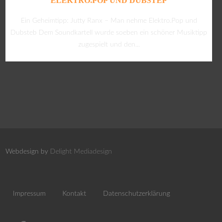
ELEKTRO.POP UND DUBSTEP
Ein Geheimtipp: Jutty Ranx – Man nehme Elektro.Pop und
Dubsteb Dem Soundkartell wurde soeben ein schöner Musiktipp
zugespielt und den...
Webdesign by
Delight Mediadesign
Impressum
Kontakt
Datenschutzerklärung