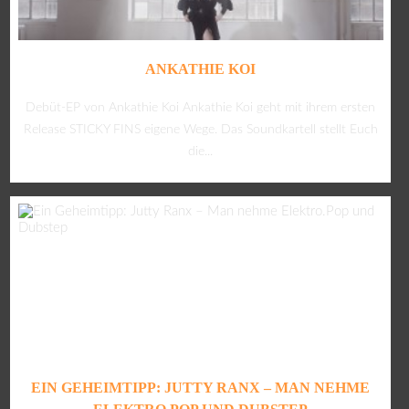
ANKATHIE KOI
Debüt-EP von Ankathie Koi Ankathie Koi geht mit ihrem ersten
Release STICKY FINS eigene Wege. Das Soundkartell stellt Euch
die...
EIN GEHEIMTIPP: JUTTY RANX – MAN NEHME