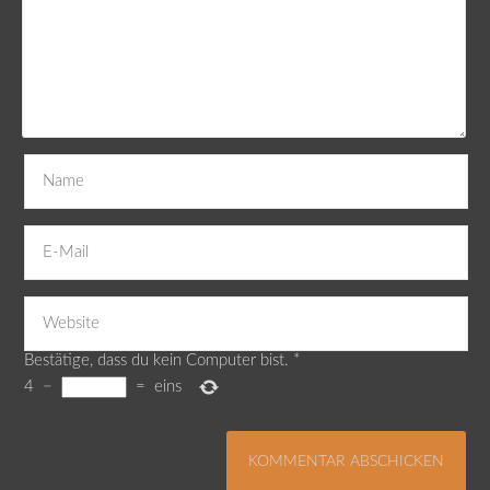
Bestätige, dass du kein Computer bist.
*
4
−
=
eins