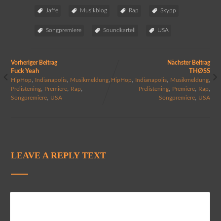
Jaffe
Musikblog
Rap
Skypp
Songpremiere
Soundkartell
USA
Vorheriger Beitrag
Nächster Beitrag
Fuck Yeah
THØSS
,
,
,
,
,
,
HipHop
Indianapolis
Musikmeldung
HipHop
Indianapolis
Musikmeldung
,
,
,
,
,
,
Prelistening
Premiere
Rap
Prelistening
Premiere
Rap
,
,
Songpremiere
USA
Songpremiere
USA
LEAVE A REPLY TEXT