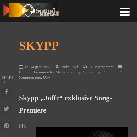
SKYPP
15. August 2016
0 Kommentare
Niklas Kolell
,
,
,
,
,
,
HipHop
Indianapolis
Musikmeldung
Prelistening
Premiere
Rap
,
Songpremiere
USA
SHARE
THIS
Skypp „Jaffe“ exklusive Song-
Premiere
Mit