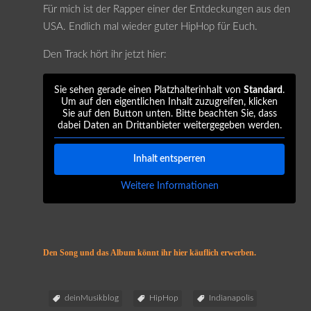
Für mich ist der Rapper einer der Entdeckungen aus den
USA. Endlich mal wieder guter HipHop für Euch.
Den Track hört ihr jetzt hier:
Sie sehen gerade einen Platzhalterinhalt von
Standard
.
Um auf den eigentlichen Inhalt zuzugreifen, klicken
Sie auf den Button unten. Bitte beachten Sie, dass
dabei Daten an Drittanbieter weitergegeben werden.
Inhalt entsperren
Weitere Informationen
Den Song und das Album könnt ihr hier käuflich erwerben.
deinMusikblog
HipHop
Indianapolis