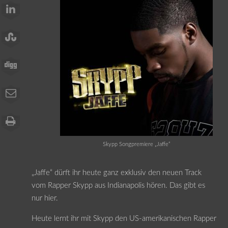
Skypp Songpremiere „Jaffe“
„Jaffe“ dürft ihr heute ganz exklusiv den neuen Track
vom Rapper Skypp aus Indianapolis hören. Das gibt es
nur hier.
Heute lernt ihr mit Skypp den US-amerikanischen Rapper