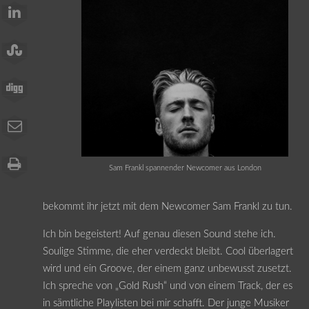
Sam Frankl spannender Newcomer aus London
bekommt ihr jetzt mit dem Newcomer Sam Frankl zu tun.
Ich bin begeistert! Auf genau diesen Sound stehe ich.
Soulige Stimme, die eher verdeckt bleibt. Cool überlagert
wird und ein Groove, der einem ganz unbewusst zusetzt.
Ich spreche von „Gold Rush“ und von einem Track, der es
in sämtliche Playlisten bei mir schafft. Der junge Musiker