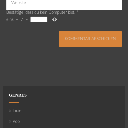
Bestätige, dass du kein Computer bist.
*
eins
+
7
=
GENRES
Indie
Pop