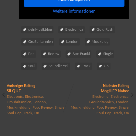
Weitere Informationen
deinMusikblog
Electronica
Gold Rush
Großbritannien
London
Musikblog
Pop
Review
Sam Frankl
Single
Soul
Soundkartell
Track
UK
Vorheriger Beitrag
Nächster Beitrag
SILQUE
Moglii EP Naboo
,
,
,
,
Electronic
Electronica
Electronic
Electronica
,
,
,
,
Großbritannien
London
Großbritannien
London
,
,
,
,
,
,
,
,
Musikmeldung
Pop
Review
Single
Musikmeldung
Pop
Review
Single
,
,
,
,
Soul-Pop
Track
UK
Soul-Pop
Track
UK