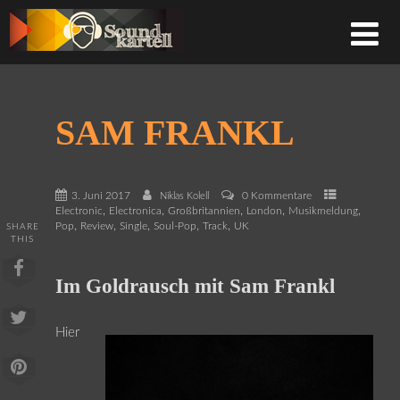
SAM FRANKL
3. Juni 2017
0 Kommentare
Niklas Kolell
,
,
,
,
,
Electronic
Electronica
Großbritannien
London
Musikmeldung
,
,
,
,
,
Pop
Review
Single
Soul-Pop
Track
UK
SHARE
THIS
Im Goldrausch mit Sam Frankl
Hier