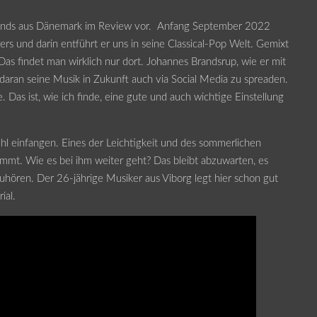
 hands aus Dänemark im Review vor. Anfang September 2022
ers und darin entführt er uns in seine Classical-Pop Welt. Gemixt
as findet man wirklich nur dort. Johannes Brandsrup, wie er mit
daran seine Musik in Zukunft auch via Social Media zu spreaden.
se. Das ist, wie ich finde, eine gute und auch wichtige Einstellung
l einfangen. Eines der Leichtigkeit und des sommerlichen
ommt. Wie es bei ihm weiter geht? Das bleibt abzuwarten, es
hören. Der 26-jährige Musiker aus Viborg legt hier schon gut
ial.