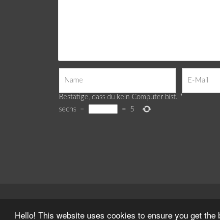
Bestätige, dass du kein Computer bist.
*
sechs
−
=
5
Webdesign by
Delight Mediadesign
Hello! This website uses cookies to ensure you get the