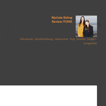
Nächster Beitrag
Review: YUMA
,
,
,
,
,
Dänemark
Musikmeldung
Newcomer
Pop
Review
Singer/-
Songwriter