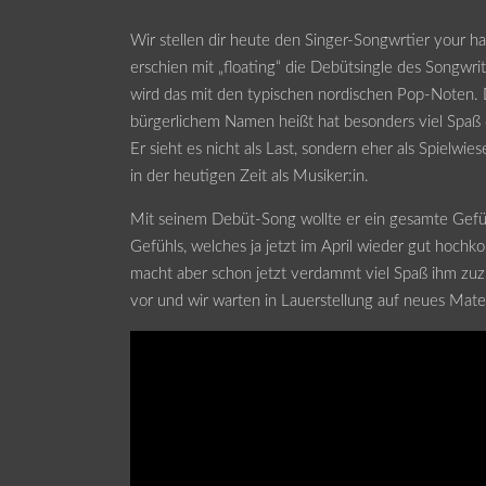
Wir stellen dir heute den Singer-Songwrtier your
erschien mit „floating“ die Debütsingle des Songwrit
wird das mit den typischen nordischen Pop-Noten. D
bürgerlichem Namen heißt hat besonders viel Spaß 
Er sieht es nicht als Last, sondern eher als Spielwie
in der heutigen Zeit als Musiker:in.
Mit seinem Debüt-Song wollte er ein gesamte Gefüh
Gefühls, welches ja jetzt im April wieder gut hochk
macht aber schon jetzt verdammt viel Spaß ihm zuzu
vor und wir warten in Lauerstellung auf neues Mater