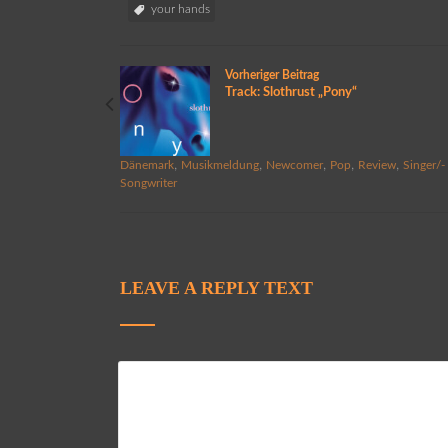
your hands
Vorheriger Beitrag
Track: Slothrust „Pony“
,
,
,
,
,
Dänemark
Musikmeldung
Newcomer
Pop
Review
Singer/-
Songwriter
LEAVE A REPLY TEXT