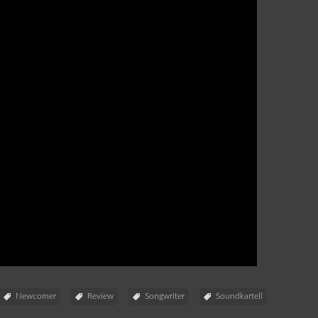
Newcomer
Review
Songwriter
Soundkartell