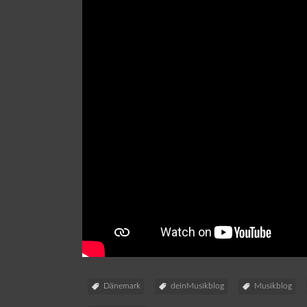
Dänemark
deinMusikblog
Musikblog