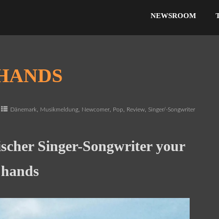
NEWSROOM
 HANDS
,
,
,
,
,
Dänemark
Musikmeldung
Newcomer
Pop
Review
Singer/-Songwriter
ischer Singer-Songwriter your
hands