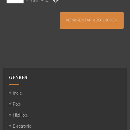
−
fünf
=
3
GENRES
Indie
Pop
HipHop
Electronic