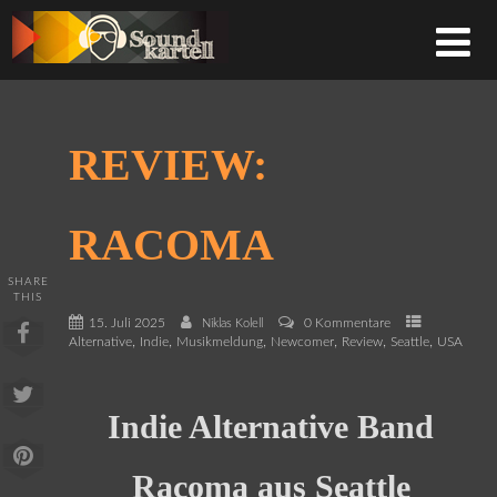
REVIEW:
RACOMA
SHARE
THIS
15. Juli 2025
0 Kommentare
Niklas Kolell
,
,
,
,
,
,
Alternative
Indie
Musikmeldung
Newcomer
Review
Seattle
USA
Indie Alternative Band
Racoma aus Seattle