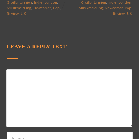
,
,
,
,
,
,
Großbritannien
Indie
London
Großbritannien
Indie
London
,
,
,
,
,
,
Musikmeldung
Newcomer
Pop
Musikmeldung
Newcomer
Pop
,
,
Review
UK
Review
UK
LEAVE A REPLY TEXT