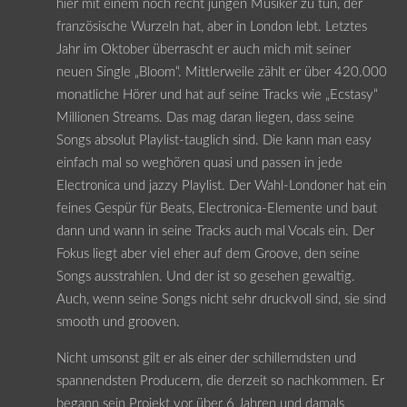
hier mit einem noch recht jungen Musiker zu tun, der
französische Wurzeln hat, aber in London lebt. Letztes
Jahr im Oktober überrascht er auch mich mit seiner
neuen Single „Bloom“. Mittlerweile zählt er über 420.000
monatliche Hörer und hat auf seine Tracks wie „Ecstasy“
Millionen Streams. Das mag daran liegen, dass seine
Songs absolut Playlist-tauglich sind. Die kann man easy
einfach mal so weghören quasi und passen in jede
Electronica und jazzy Playlist. Der Wahl-Londoner hat ein
feines Gespür für Beats, Electronica-Elemente und baut
dann und wann in seine Tracks auch mal Vocals ein. Der
Fokus liegt aber viel eher auf dem Groove, den seine
Songs ausstrahlen. Und der ist so gesehen gewaltig.
Auch, wenn seine Songs nicht sehr druckvoll sind, sie sind
smooth und grooven.
Nicht umsonst gilt er als einer der schillerndsten und
spannendsten Producern, die derzeit so nachkommen. Er
begann sein Projekt vor über 6 Jahren und damals