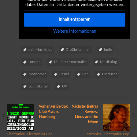
dabei Daten an Drittanbieter weitergegeben werden.
Inhalt entsperren
Weitere Informationen
deinMusikblog
Großbritannien
Indie
London
Multiinstrumentalist
Musikblog
Newcomer
Pastel
Pop
Producer
Soundkartell
UK
Vorheriger Beitrag
Nächster Beitrag
Club Award
Review:
Hamburg
Linus and the
Moon
,
,
,
,
Electronica
Electronica-Pop
Electronica
Electronica-Pop