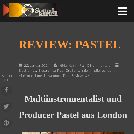
REVIEW: PASTEL
22. Januar 2024
0 Kommentare
Niklas Kolell
,
,
,
,
,
Electronica
Electronica-Pop
Großbritannien
Indie
London
,
,
,
,
Musikmeldung
Newcomer
Pop
Review
UK
SHARE
THIS
Multiinstrumentalist und
Producer Pastel aus London