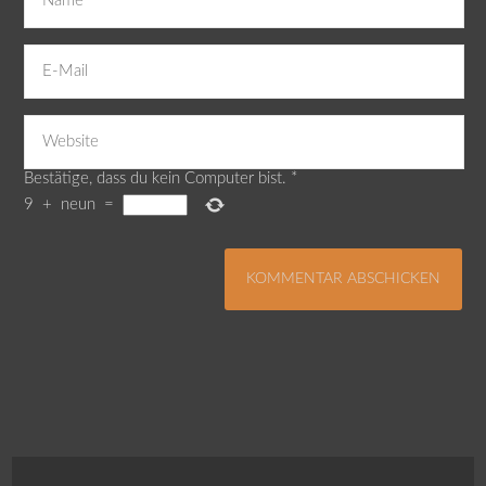
Bestätige, dass du kein Computer bist.
*
9
+
neun
=