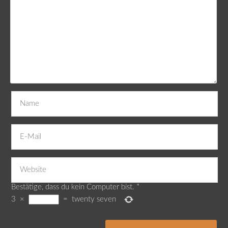
Bestätige, dass du kein Computer bist.
*
3
×
=
twenty seven