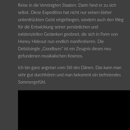
Reise in die Vereinigten Staaten. Darin fand er zu sich
selbst. Diese Expedition hat nicht nur seinen bisher
unterdrückten Geist eingefangen, sondern auch den Weg
für die Entwicklung seiner persönlichen und
existenziellen Gedanken geebnet, die sich in Form von
Honey Hideout nun endlich manifestieren. Die
Debütsingle „Goodbyes“ ist ein Zeugnis dieses neu
gefundenen musikalischen Kosmos.
Ich bin ganz angetan vom Stil des Dänen. Das kann man
sehr gut durchhören und man bekommt ein befreiendes
Sommergefühl.