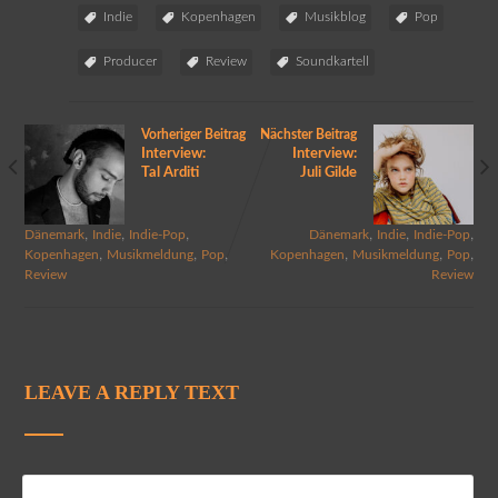
Indie
Kopenhagen
Musikblog
Pop
Producer
Review
Soundkartell
Vorheriger Beitrag
Nächster Beitrag
Interview:
Interview:
Tal Arditi
Juli Gilde
,
,
,
,
,
,
Dänemark
Indie
Indie-Pop
Dänemark
Indie
Indie-Pop
,
,
,
,
,
,
Kopenhagen
Musikmeldung
Pop
Kopenhagen
Musikmeldung
Pop
Review
Review
LEAVE A REPLY TEXT