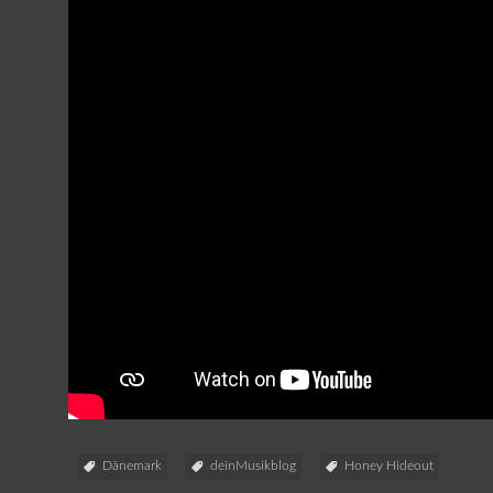
Dänemark
deinMusikblog
Honey Hideout