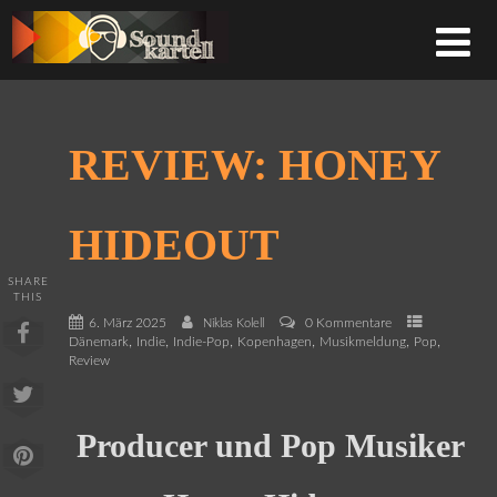
REVIEW: HONEY
HIDEOUT
SHARE
THIS
6. März 2025
0 Kommentare
Niklas Kolell
,
,
,
,
,
,
Dänemark
Indie
Indie-Pop
Kopenhagen
Musikmeldung
Pop
Review
Producer und Pop Musiker